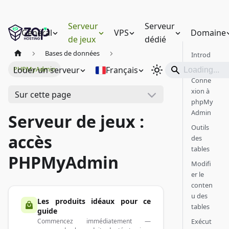
Serveur
Serveur
Général
VPS
Domaine
de jeux
dédié
Bases de données
Introd
uction
Louer un serveur
Français
PHPMyAdmin
Conne
xion à
Sur cette page
phpMy
Admin
Serveur de jeux :
Outils
accès
des
tables
PHPMyAdmin
Modifi
er le
conten
u des
Les produits idéaux pour ce
tables
guide
Exécut
Commencez immédiatement —