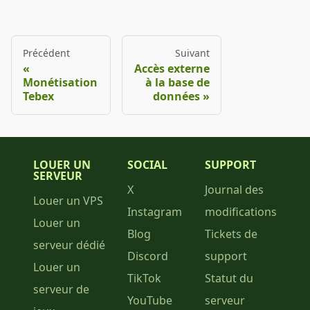
Précédent
Suivant
Accès externe
Monétisation
à la base de
Tebex
données
LOUER UN
SOCIAL
SUPPORT
SERVEUR
X
Journal des
Louer un VPS
Instagram
modifications
Louer un
Blog
Tickets de
serveur dédié
Discord
support
Louer un
TikTok
Statut du
serveur de
YouTube
serveur