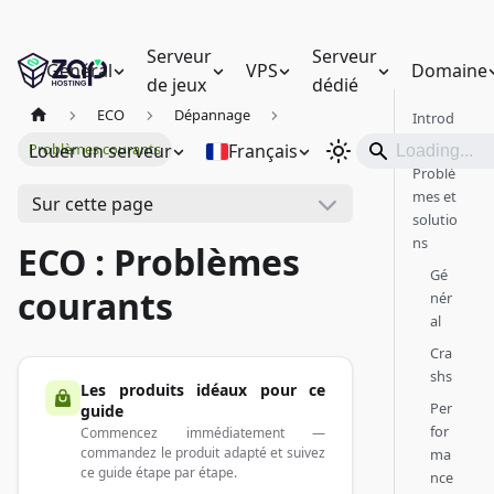
Serveur
Serveur
Général
VPS
Domaine
de jeux
dédié
ECO
Dépannage
Introd
uction
Louer un serveur
Français
Problèmes courants
Problè
mes et
Sur cette page
solutio
ns
ECO : Problèmes
Gé
courants
nér
al
Cra
shs
Les produits idéaux pour ce
Per
guide
for
Commencez immédiatement —
commandez le produit adapté et suivez
ma
ce guide étape par étape.
nce