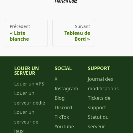
Florian Galz
Précédent
Suivant
Liste
Tableau de
blanche
Bord
LOUER UN
SOCIAL
SUPPORT
SERVEUR
X
Journal des
Louer un VPS
Instagram
modifications
Louer un
Blog
Tickets de
serveur dédié
Discord
support
Louer un
TikTok
Statut du
serveur de
YouTube
serveur
jeux