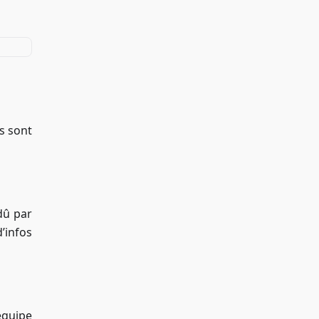
s sont
 dû par
’infos
équipe