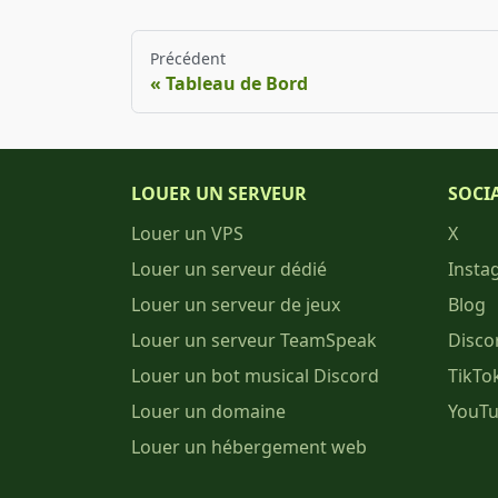
Précédent
Tableau de Bord
LOUER UN SERVEUR
SOCI
Louer un VPS
X
Louer un serveur dédié
Insta
Louer un serveur de jeux
Blog
Louer un serveur TeamSpeak
Disco
Louer un bot musical Discord
TikTo
Louer un domaine
YouT
Louer un hébergement web