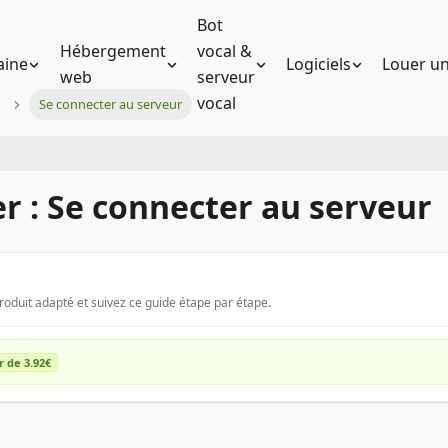
Bot
Hébergement
vocal &
ine
Logiciels
Louer un
web
serveur
vocal
Se connecter au serveur
r : Se connecter au serveur
it adapté et suivez ce guide étape par étape.
r de 3.92€