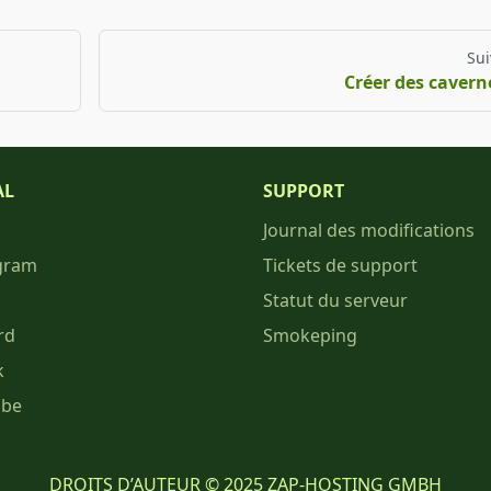
Sui
Créer des cavern
AL
SUPPORT
Journal des modifications
gram
Tickets de support
Statut du serveur
rd
Smokeping
k
ube
DROITS D’AUTEUR © 2025 ZAP-HOSTING GMBH