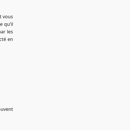
t vous
 qu’il
ar les
cté en
ouvent