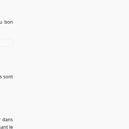
au bon
s sont
r dans
sant le