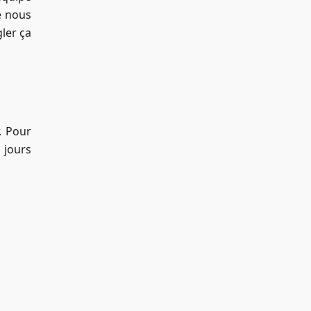
e nous
ler ça
. Pour
 jours