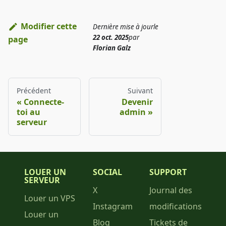
Modifier cette
Dernière mise à jour
le
22 oct. 2025
par
page
Florian Galz
Précédent
Suivant
Connecte-
Devenir
toi au
admin
serveur
LOUER UN
SOCIAL
SUPPORT
SERVEUR
X
Journal des
Louer un VPS
Instagram
modifications
Louer un
Blog
Tickets de