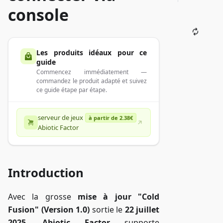
console
Les produits idéaux pour ce
guide
Commencez immédiatement —
commandez le produit adapté et suivez
ce guide étape par étape.
serveur de jeux
à partir de 2.38€
Abiotic Factor
Introduction
Avec la grosse
mise à jour "Cold
Fusion" (Version 1.0)
sortie le
22 juillet
2025
,
Abiotic Factor
supporte