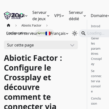
Serveur
Serveur
Général
VPS
Domaine
de jeux
dédié
Abiotic Factor
Introd
uction
Louer un serveur
Français
Configuration
Crossplay
Gérer
les
Sur cette page
param
ètres
Abiotic Factor :
Crosspl
ay
Configure le
Se
Crossplay et
connec
ter via
découvre
consol
e
comment te
Conclu
sion
connecter via