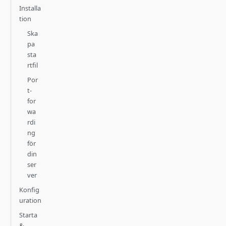
Installa
tion
Ska
pa
sta
rtfil
Por
t-
for
wa
rdi
ng
för
din
ser
ver
Konfig
uration
Starta
&