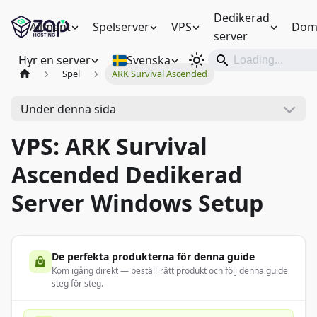
Dedikerad
Allmänt
Spelserver
VPS
Dom
server
Hyr en server
Svenska
Spel
ARK Survival Ascended
Under denna sida
VPS: ARK Survival
Ascended Dedikerad
Server Windows Setup
De perfekta produkterna för denna guide
Kom igång direkt — beställ rätt produkt och följ denna guide
steg för steg.