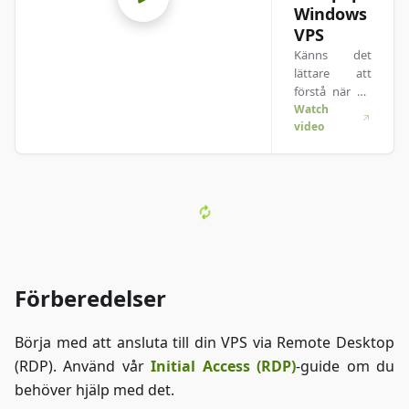
Windows
VPS
Känns det
lättare att
förstå när du
ser saker i
Watch
video
praktiken? Vi
fixar det!
Kolla in vår
video som
bryter ner allt
för dig.
Oavsett om
du har
bråttom eller
Förberedelser
bara gillar att
ta in info på
det mest
Börja med att ansluta till din VPS via Remote Desktop
engagerande
(RDP). Använd vår
Initial Access (RDP)
-guide om du
sättet!
behöver hjälp med det.