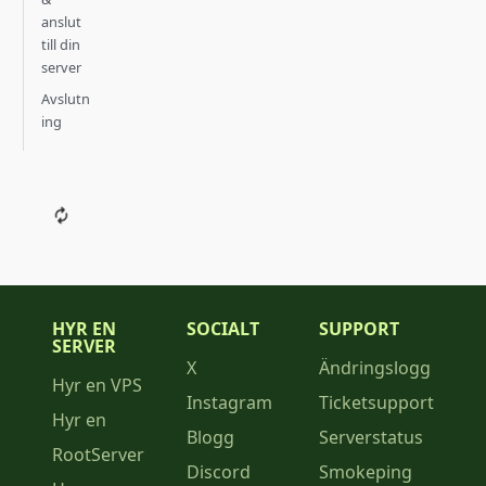
anslut
till din
server
Avslutn
ing
HYR EN
SOCIALT
SUPPORT
SERVER
X
Ändringslogg
Hyr en VPS
Instagram
Ticketsupport
Hyr en
Blogg
Serverstatus
RootServer
Discord
Smokeping