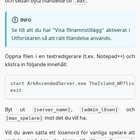
och sedan byta filändelse till
.
.bat
INFO
Se till att du har "Visa filnamnstillägg" aktiverat i
Utforskaren så att rätt filändelse används.
Öppna filen i en textredigerare (t.ex. Notepad++) och
klistra in följande innehåll:
start ArkAscendedServer.exe TheIsland_WP?liste
exit
Byt ut
,
och
[server_namn]
[admin_lösen]
mot det du vill ha.
[max_spelare]
Vill du även sätta ett lösenord för vanliga spelare att