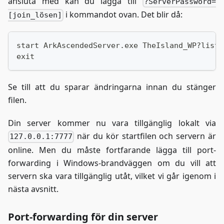
ansluta med kan du lägga till
?ServerPassword=
i kommandot ovan. Det blir då:
[join_lösen]
start ArkAscendedServer.exe TheIsland_WP?liste
exit
Se till att du sparar ändringarna innan du stänger
filen.
Din server kommer nu vara tillgänglig lokalt via
när du kör startfilen och servern är
127.0.0.1:7777
online. Men du måste fortfarande lägga till port-
forwarding i Windows-brandväggen om du vill att
servern ska vara tillgänglig utåt, vilket vi går igenom i
nästa avsnitt.
Port-forwarding för din server