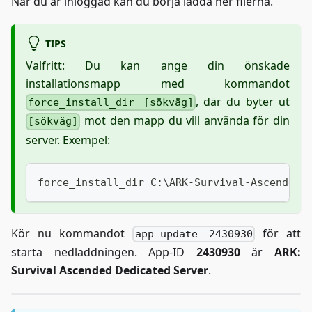
När du är inloggad kan du börja ladda ner filerna.
TIPS
Valfritt: Du kan ange din önskade
installationsmapp med kommandot
, där du byter ut
force_install_dir [sökväg]
mot den mapp du vill använda för din
[sökväg]
server. Exempel:
force_install_dir C:\ARK-Survival-Ascended-
Kör nu kommandot
för att
app_update 2430930
starta nedladdningen. App-ID
2430930
är
ARK:
Survival Ascended Dedicated Server
.