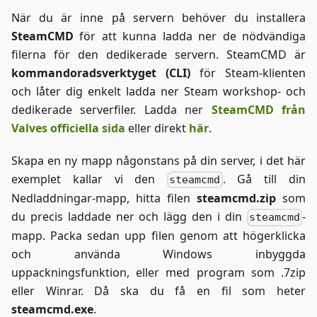
När du är inne på servern behöver du installera
SteamCMD
för att kunna ladda ner de nödvändiga
filerna för den dedikerade servern. SteamCMD är
kommandoradsverktyget (CLI)
för Steam-klienten
och låter dig enkelt ladda ner Steam workshop- och
dedikerade serverfiler. Ladda ner
SteamCMD från
Valves officiella sida
eller direkt
här
.
Skapa en ny mapp någonstans på din server, i det här
exemplet kallar vi den
. Gå till din
steamcmd
Nedladdningar-mapp, hitta filen
steamcmd.zip
som
du precis laddade ner och lägg den i din
-
steamcmd
mapp. Packa sedan upp filen genom att högerklicka
och använda Windows inbyggda
uppackningsfunktion, eller med program som .7zip
eller Winrar. Då ska du få en fil som heter
steamcmd.exe
.