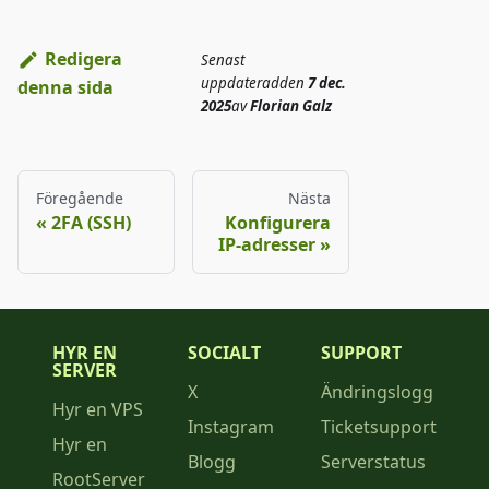
Redigera
Senast
uppdaterad
den
7 dec.
denna sida
2025
av
Florian Galz
Föregående
Nästa
2FA (SSH)
Konfigurera
IP-adresser
HYR EN
SOCIALT
SUPPORT
SERVER
X
Ändringslogg
Hyr en VPS
Instagram
Ticketsupport
Hyr en
Blogg
Serverstatus
RootServer