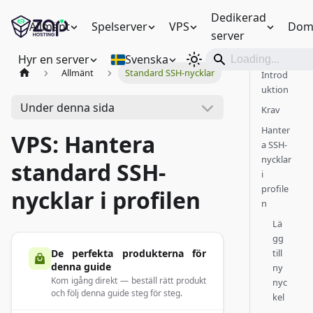
Dedikerad
Allmänt
Spelserver
VPS
Dom
server
Hyr en server
Svenska
Allmänt
Standard SSH-nycklar
Introd
uktion
Under denna sida
Krav
Hanter
VPS: Hantera
a SSH-
nycklar
standard SSH-
i
profile
nycklar i profilen
n
Lä
gg
De perfekta produkterna för
till
denna guide
ny
Kom igång direkt — beställ rätt produkt
nyc
och följ denna guide steg för steg.
kel