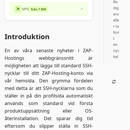
Re
dig
VPS
från 7.90€
era
elle
r ta
bor
Introduktion
t
en
En av våra senaste nyheter i ZAP-
nyc
kel
Hostings webbgränssnitt är
möjligheten att lägga till standard SSH-
nycklar till ditt ZAP-Hosting-konto via
vår hemsida. Den grymma fördelen
med detta är att SSH-nycklarna som du
ställer in på din profilsida automatiskt
används som standard vid första
produktuppsättning eller OS-
återinstallation. Det sparar dig tid
eftersom du slipper ställa in SSH-