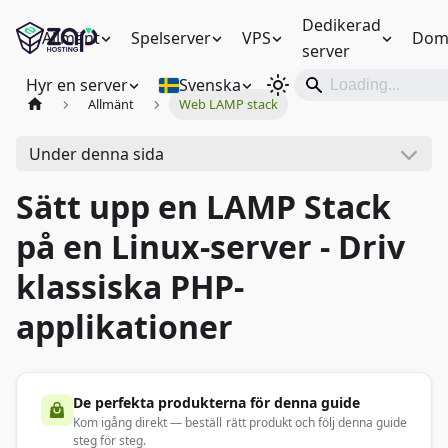
Dedikerad
Allmänt
Spelserver
VPS
Dom
server
Hyr en server
Svenska
Allmänt
Web LAMP stack
Under denna sida
Sätt upp en LAMP Stack
på en Linux-server - Driv
klassiska PHP-
applikationer
De perfekta produkterna för denna guide
Kom igång direkt — beställ rätt produkt och följ denna guide
steg för steg.