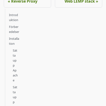
Reverse Proxy
Web LEMP stack
Introd
uktion
Förber
edelser
Installa
tion
Sät
ta
up
p
Ap
ach
e
Sät
ta
up
p