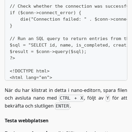
// Check whether the connection was successful
if ($conn->connect_error) {
    die("Connection failed: " . $conn->connect
}
// Run an SQL query to return entries from the
$sql = "SELECT id, name, is_completed, creatio
$result = $conn->query($sql);
?>
<!DOCTYPE html>
<html lang="en">
  <head>
När du har klistrat in detta i nano-editorn, spara filen
      <meta charset="UTF--8">
      <meta name="viewport" content="width=dev
och avsluta nano med
, följt av
för att
CTRL + X
Y
      <title>To-Do List</title>
bekräfta och slutligen
.
ENTER
  </head>
  <body>
Testa webbplatsen
      <h1>Awesome To-Do List :D</h1>
      <p>For our awesome ZAP-Hosting guide: <a