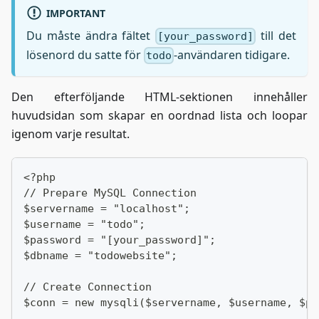
IMPORTANT
Du måste ändra fältet
till det
[your_password]
lösenord du satte för
-användaren tidigare.
todo
Den efterföljande HTML-sektionen innehåller
huvudsidan som skapar en oordnad lista och loopar
igenom varje resultat.
<?php
// Prepare MySQL Connection
$servername = "localhost";
$username = "todo";
$password = "[your_password]";
$dbname = "todowebsite";
// Create Connection
$conn = new mysqli($servername, $username, $pa