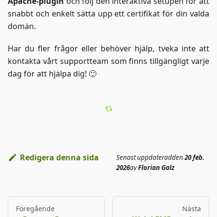
Apache-plugin
och följ den interaktiva setupen för att
              }
snabbt och enkelt sätta upp ett certifikat för din valda
          } else {
              // If none are found, return a d
domän.
              echo "<li>No to-do items found.<
          }
Har du fler frågor eller behöver hjälp, tveka inte att
          ?>
kontakta vårt supportteam som finns tillgängligt varje
      </ul>
dag för att hjälpa dig! 🙂
  </body>
</html>
<?php
// Close database connection
$conn->close();
?>
Redigera denna sida
Senast uppdaterad
den
20 feb.
2026
av
Florian Galz
Föregående
Nästa