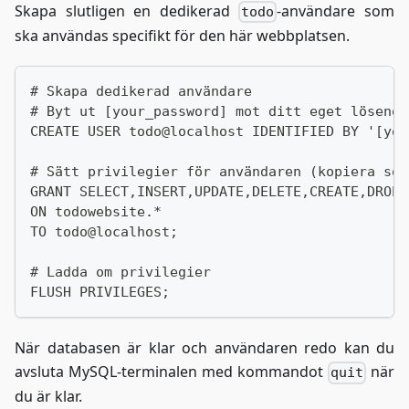
Skapa slutligen en dedikerad
-användare som
todo
ska användas specifikt för den här webbplatsen.
# Skapa dedikerad användare
# Byt ut [your_password] mot ditt eget lösenor
CREATE USER todo@localhost IDENTIFIED BY '[you
# Sätt privilegier för användaren (kopiera som
GRANT SELECT,INSERT,UPDATE,DELETE,CREATE,DROP,
ON todowebsite.*
TO todo@localhost;
# Ladda om privilegier
FLUSH PRIVILEGES;
När databasen är klar och användaren redo kan du
avsluta MySQL-terminalen med kommandot
när
quit
du är klar.