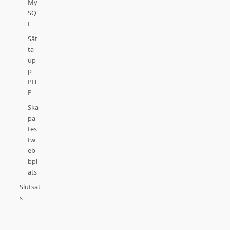
My
SQ
L
Sät
ta
up
p
PH
P
Ska
pa
tes
tw
eb
bpl
ats
Slutsat
s