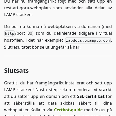
Du har nu framgångsrikt följt med och satt upp en
      <ul>
test-att-göra-webbplats som använder alla delar av
          <?php
LAMP stacken!
          // Check whether there are any resul
          if ($result->num_rows > 0) {
Du bör nu kunna nå webbplatsen via domänen (med
              // Loop through each item of the
              foreach ($result as $entry) {
/port 80) som du definierade tidigare i virtual
http
                  echo "<li>";
host-filen, i det här exemplet
.
zapdocs.example.com
                  // Display the name and use 
Slutresultatet bör se ut ungefär så här:
                  echo htmlspecialchars($entry
                  // Display the completion st
                  if ($entry["is_completed"]) 
Slutsats
                      echo " <strong>(Complete
                  } else {
Grattis, du har framgångsrikt installerat och satt upp
                      echo " <strong>(Incomple
                  }
LAMP stacken! Nästa steg rekommenderar vi
starkt
att du sätter upp en domän och ett
SSL-certifikat
för
                  // Display creation date
att säkerställa att data skickas säkert till dina
                  echo " - Creation Date: " . 
webbplatser. Kolla in vår
Certbot-guide
med fokus på
                  echo "</li>";