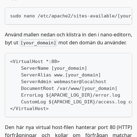
sudo nano /etc/apache2/sites-available/[your_d
Använd mallen nedan och klistra in den i nano-editorn,
byt ut
mot den domän du använder.
[your_domain]
<VirtualHost *:80>
    ServerName [your_domain]
    ServerAlias www.[your_domain]
    ServerAdmin webmaster@localhost
    DocumentRoot /var/www/[your_domain]
    ErrorLog ${APACHE_LOG_DIR}/error.log
    CustomLog ${APACHE_LOG_DIR}/access.log com
</VirtualHost>
Den här nya virtual host-filen hanterar port 80 (HTTP)
förfrågningar och kollar om förfrågan matchar