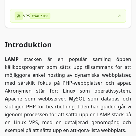
VPS
från 7.90€
Introduktion
LAMP
stacken är en populär samling öppen
källkodsprogram som sätts upp tillsammans för att
möjliggöra enkel hosting av dynamiska webbplatser,
med särskilt fokus på PHP-webbplatser och appar.
Akronymen står för:
L
inux som operativsystem,
A
pache som webbserver,
M
ySQL som databas och
slutligen
P
HP för bearbetning. I den här guiden går vi
igenom processen för att sätta upp en LAMP stack på
en Linux VPS, med en detaljerad genomgång och
exempel på att sätta upp en att-göra-lista webbplats.