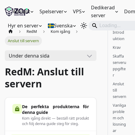
Dedikerad
Allmänt
Spelserver
VPS
Dom
server
Hyr en server
Svenska
RedM
Kom igång
Introd
uktion
Anslut till servern
Krav
Under denna sida
Skaffa
serveru
RedM: Anslut till
ppgifte
r
servern
Anslut
till
servern
Vanliga
De perfekta produkterna för
proble
denna guide
m och
Kom igång direkt — beställ rätt produkt
och följ denna guide steg för steg.
lösning
ar