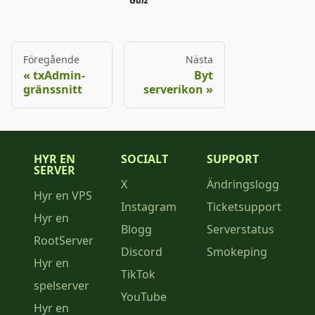
Galz
Föregående
Nästa
txAdmin-
Byt
gränssnitt
serverikon
HYR EN
SOCIALT
SUPPORT
SERVER
X
Ändringslogg
Hyr en VPS
Instagram
Ticketsupport
Hyr en
Blogg
Serverstatus
RootServer
Discord
Smokeping
Hyr en
TikTok
spelserver
YouTube
Hyr en