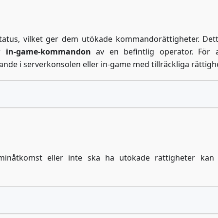
tatus, vilket ger dem utökade kommandorättigheter. Det
er
in-game-kommandon
av en befintlig operator. För 
ljande i serverkonsolen eller in-game med tillräckliga rättigh
inåtkomst eller inte ska ha utökade rättigheter kan