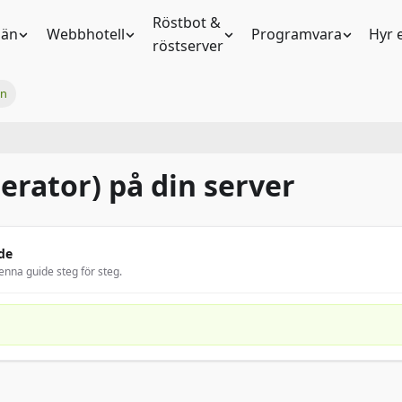
Röstbot &
än
Webbhotell
Programvara
Hyr 
röstserver
in
erator) på din server
de
enna guide steg för steg.