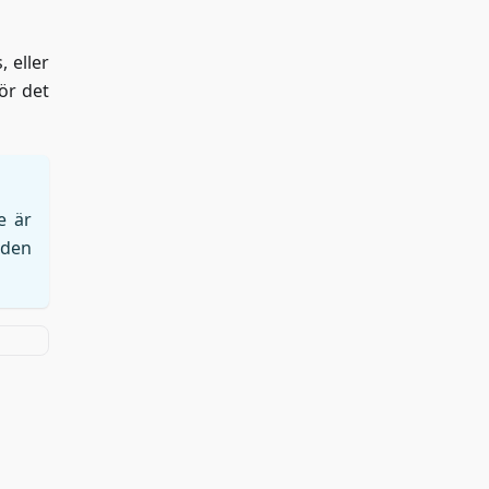
, eller
ör det
e är
öden