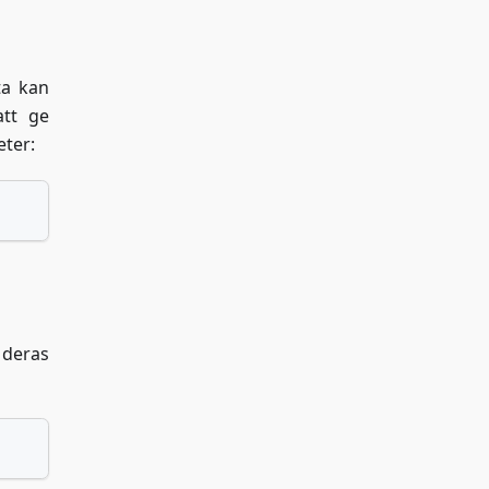
ta kan
att ge
eter:
 deras