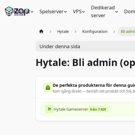
Dedikerad
Allmänt
Spelserver
VPS
Dom
server
Hytale
Konfiguration
Bli adm
Under denna sida
Hytale: Bli admin (op
De perfekta produkterna för denna gui
Kom igång direkt — beställ rätt produkt och följ d
Hytale Gameserver
från 7.92€