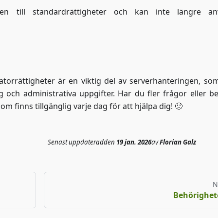
n till standardrättigheter och kan inte längre an
atorrättigheter är en viktig del av serverhanteringen, som
ng och administrativa uppgifter. Har du fler frågor eller b
om finns tillgänglig varje dag för att hjälpa dig! 🙂
Senast uppdaterad
den
19 jan. 2026
av
Florian Galz
N
Behörighet