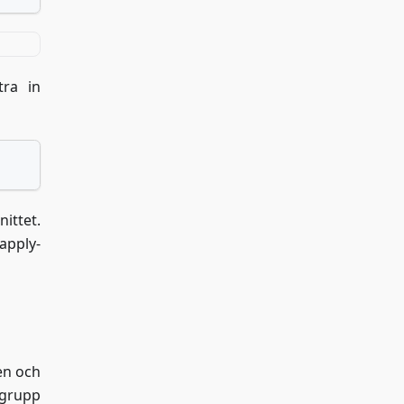
tra in
ittet.
apply-
en och
agrupp