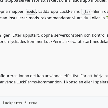
och stoppa servern för att säkert kunna ladda upp modden.
 öppna mappen
. Ladda upp LuckPerms
-filen i 
mods
.jar
man installerar mods rekommenderar vi att du kollar in
rn igen. Efter uppstart, öppna serverkonsolen och kontrolle
ionen lyckades kommer LuckPerms skriva ut startmeddela
figureras innan det kan användas effektivt. För att börja h
t använda LuckPerms-kommandon. I konsolen eller i spelets
t luckperms.* true