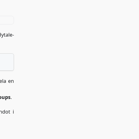
Hytale-
dela en
oups
.
ndot i