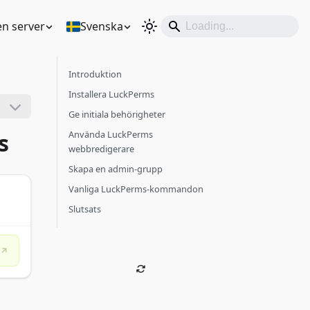
en server
Svenska
Introduktion
Installera LuckPerms
Ge initiala behörigheter
s
Använda LuckPerms
webbredigerare
Skapa en admin-grupp
Vanliga LuckPerms-kommandon
Slutsats