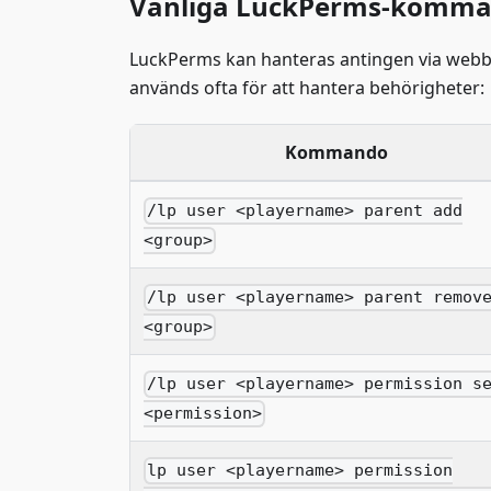
Vanliga LuckPerms-komm
LuckPerms kan hanteras antingen via web
används ofta för att hantera behörigheter:
Kommando
/lp user <playername> parent add
<group>
/lp user <playername> parent remov
<group>
/lp user <playername> permission s
<permission>
lp user <playername> permission