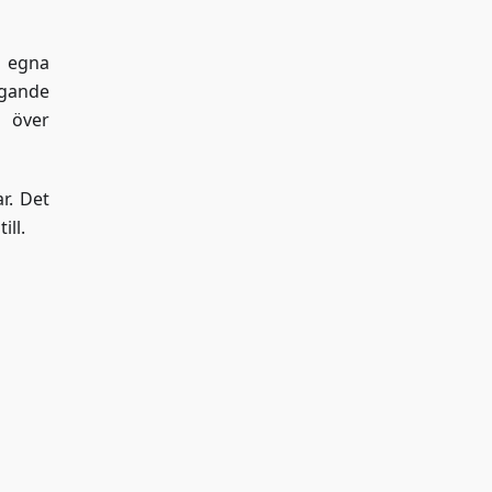
, egna
ggande
l över
r. Det
ill.