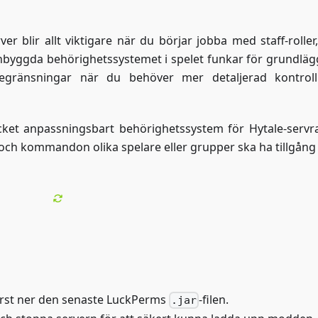
er blir allt viktigare när du börjar jobba med staff-roller
 inbyggda behörighetssystemet i spelet funkar för grundlä
egränsningar när du behöver mer detaljerad kontrol
cket anpassningsbart behörighetssystem för Hytale-servra
 och kommandon olika spelare eller grupper ska ha tillgång t
först ner den senaste LuckPerms
-filen.
.jar