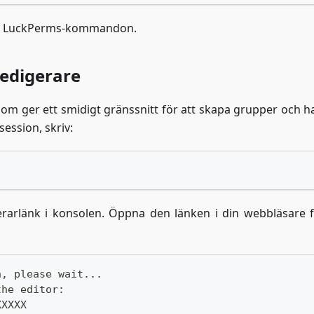
 till LuckPerms-kommandon.
edigerare
m ger ett smidigt gränssnitt för att skapa grupper och h
ession, skriv:
rarlänk i konsolen. Öppna den länken i din webbläsare f
n, please wait...
the editor:
XXXXX