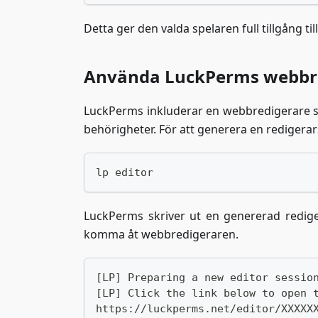
Detta ger den valda spelaren full tillgång
Använda LuckPerms webbr
LuckPerms inkluderar en webbredigerare so
behörigheter. För att generera en redigerars
lp editor
LuckPerms skriver ut en genererad redige
komma åt webbredigeraren.
[LP] Preparing a new editor sessio
[LP] Click the link below to open 
https://luckperms.net/editor/XXXXX