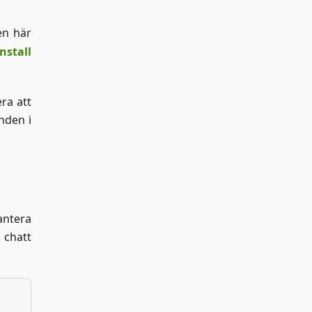
den här
Install
ra att
nden i
antera
 chatt