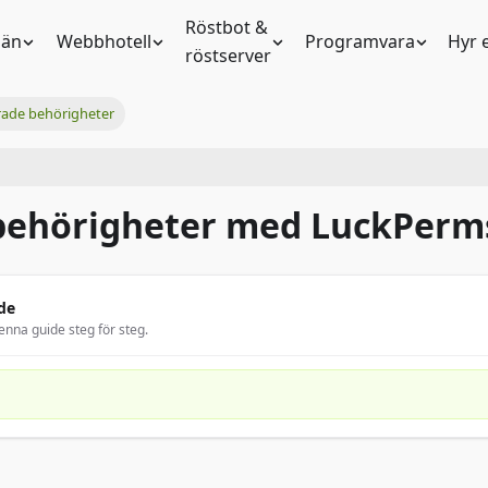
Röstbot &
än
Webbhotell
Programvara
Hyr 
röstserver
ade behörigheter
 behörigheter med LuckPerm
de
enna guide steg för steg.