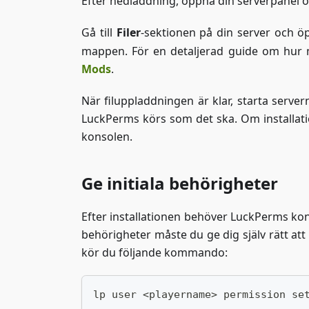
Efter nedladdning, öppna din serverpanel 
Gå till
Filer
-sektionen på din server och
mappen. För en detaljerad guide om hur 
Mods
.
När filuppladdningen är klar, starta serve
LuckPerms körs som det ska. Om installat
konsolen.
Ge initiala behörigheter
Efter installationen behöver LuckPerms kon
behörigheter måste du ge dig själv rätt at
kör du följande kommando:
lp user <playername> permission se