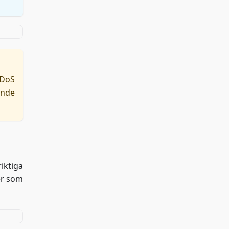
DDoS
ande
iktiga
rer som