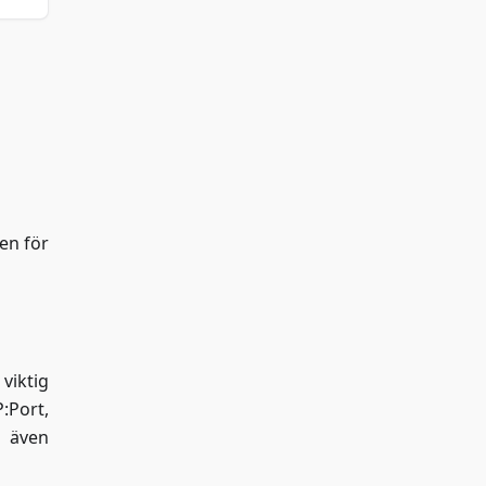
ven för
viktig
P
:Port
,
s även