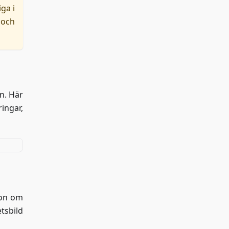
iga i
 och
en. Här
ingar,
ion om
tsbild