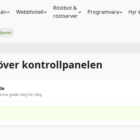
Röstbot &
än
Webbhotell
Programvara
Hyr 
röstserver
lpanel
över kontrollpanelen
de
enna guide steg för steg.