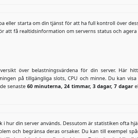
 eller starta om din tjänst för att ha full kontroll över dess
 att få realtidsinformation om serverns status och agera 
rsikt över belastningsvärdena för din server. Här hit
ningen på tillgängliga slots, CPU och minne. Du kan visa
r de senaste
60 minuterna, 24 timmar, 3 dagar, 7 dagar
e
k i hur din server används. Dessutom är statistiken ofta hj
oblem och begränsa deras orsaker. Du kan till exempel spå