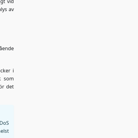
gt vid
lys av
gående
cker i
ik som
ör det
DDoS
elst