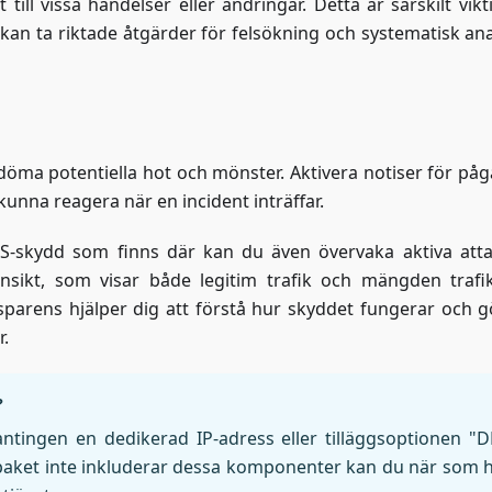
ll vissa händelser eller ändringar. Detta är särskilt vikti
 kan ta riktade åtgärder för felsökning och systematisk ana
edöma potentiella hot och mönster. Aktivera notiser för på
kunna reagera när en incident inträffar.
-skydd som finns där kan du även övervaka aktiva atta
ikinsikt, som visar både legitim trafik och mängden traf
parens hjälper dig att förstå hur skyddet fungerar och g
r.
?
tingen en dedikerad IP-adress eller tilläggsoptionen "
aket inte inkluderar dessa komponenter kan du när som h