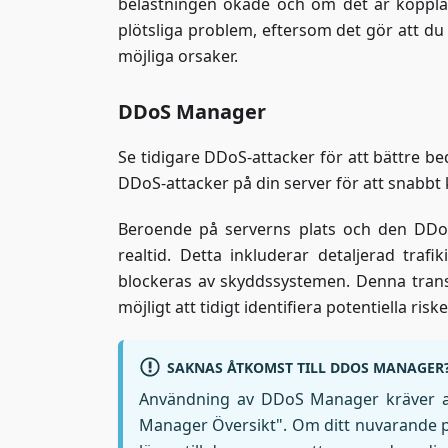
belastningen ökade och om det är kopplat ti
plötsliga problem, eftersom det gör att du
möjliga orsaker.
DDoS Manager
Se tidigare DDoS-attacker för att bättre b
DDoS-attacker på din server för att snabbt 
Beroende på serverns plats och den DDoS
realtid. Detta inkluderar detaljerad traf
blockeras av skyddssystemen. Denna trans
möjligt att tidigt identifiera potentiella riske
SAKNAS ÅTKOMST TILL DDOS MANAGER
Användning av DDoS Manager kräver an
Manager Översikt". Om ditt nuvarande p