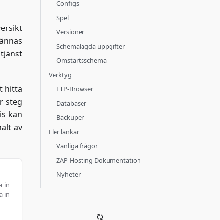
Configs
Spel
ersikt
Versioner
kännas
Schemalagda uppgifter
tjänst
Omstartsschema
Verktyg
 hitta
FTP-Browser
r steg
Databaser
is kan
Backuper
alt av
Fler länkar
Vanliga frågor
ZAP-Hosting Dokumentation
Nyheter
a in
a in