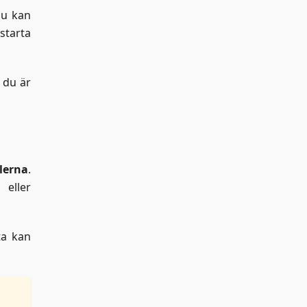
Du kan
tarta
 du är
lerna
.
 eller
ta kan