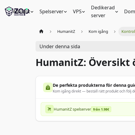
Dedikerad
Allmänt
Spelserver
VPS
Dom
server
HumanitZ
Kom igång
Kontrol
Under denna sida
HumanitZ: Översikt 
De perfekta produkterna för denna gui
Kom igång direkt — beställ rätt produkt och följ d
HumanitZ spelserver
från 1.98€