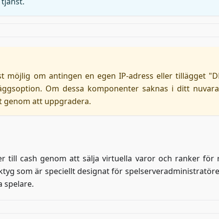
tjänst.
möjlig om antingen en egen IP-adress eller tillägget "
läggsoption. Om dessa komponenter saknas i ditt nuvar
st genom att uppgradera.
till cash genom att sälja virtuella varor och ranker för r
verktyg som är speciellt designat för spelserveradministratö
a spelare.