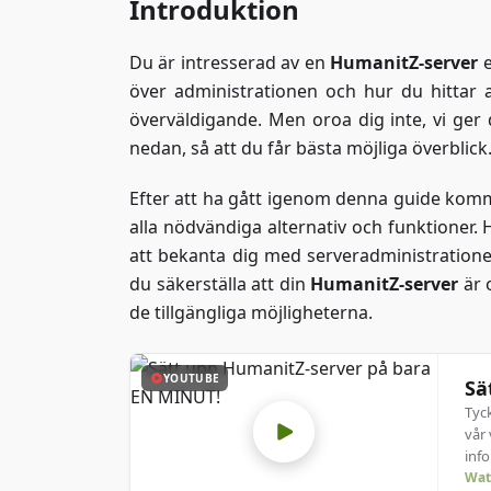
Introduktion
Du är intresserad av en
HumanitZ-server
e
över administrationen och hur du hittar a
överväldigande. Men oroa dig inte, vi ger d
nedan, så att du får bästa möjliga överblick
Efter att ha gått igenom denna guide komme
alla nödvändiga alternativ och funktioner. 
att bekanta dig med serveradministratione
du säkerställa att din
HumanitZ-server
är 
de tillgängliga möjligheterna.
YOUTUBE
Sä
Tyck
vår 
inf
Wat