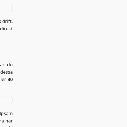
 drift.
direkt
tar du
 dessa
ller
30
älpsam
ra när