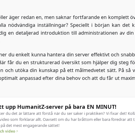
ller äger redan en, men saknar fortfarande en komplett öv
lla nödvändiga inställningar? Speciellt i början kan det 
ig en detaljerad introduktion till administrationen av din 
.
r du enkelt kunna hantera din server effektivt och snabbt
Här får du en strukturerad översikt som hjälper dig steg fö
n och utöka din kunskap på ett målmedvetet sätt. På så v
optimalt anpassad efter dina behov och att du får ut maxim
tt upp HumanitZ-server på bara EN MINUT!
er du det är lättare att förstå när du ser saker i praktiken? Vi fixar det! Koll
video som förklarar allt. Oavsett om du har bråttom eller bara föredrar att t
o på det mest engagerande sättet!
ch video