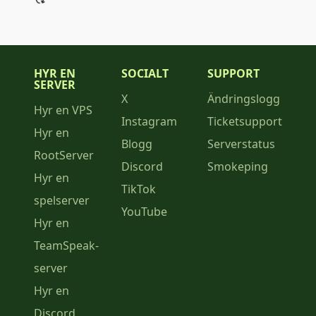
HYR EN
SOCIALT
SUPPORT
SERVER
X
Ändringslogg
Hyr en VPS
Instagram
Ticketsupport
Hyr en
Blogg
Serverstatus
RootServer
Discord
Smokeping
Hyr en
TikTok
spelserver
YouTube
Hyr en
TeamSpeak-
server
Hyr en
Discord