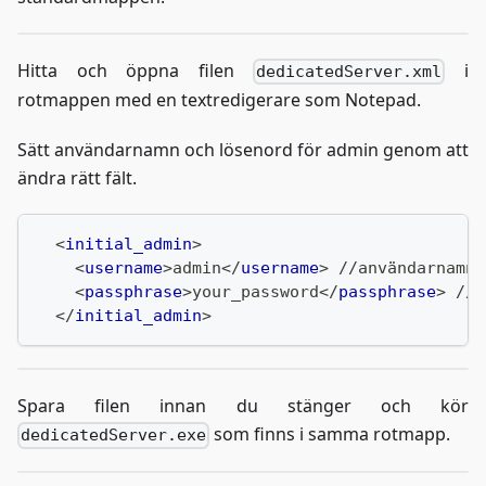
Hitta och öppna filen
i
dedicatedServer.xml
rotmappen med en textredigerare som Notepad.
Sätt användarnamn och lösenord för admin genom att
ändra rätt fält.
<
initial_admin
>
<
username
>
admin
</
username
>
 //användarnamn
<
passphrase
>
your_password
</
passphrase
>
 //l
</
initial_admin
>
Spara filen innan du stänger och kör
som finns i samma rotmapp.
dedicatedServer.exe