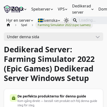
Dedikerad
Allmänt
Spelserver
VPS
Dom
server
Hyr en server
Svenska
Spel
Farming Simulator 2022 (Epic Games)
Under denna sida
Dedikerad Server:
Farming Simulator 2022
(Epic Games) Dedikerad
Server Windows Setup
De perfekta produkterna för denna guide
Kom igång direkt — beställ rätt produkt och följ denna guide
steg för steg.