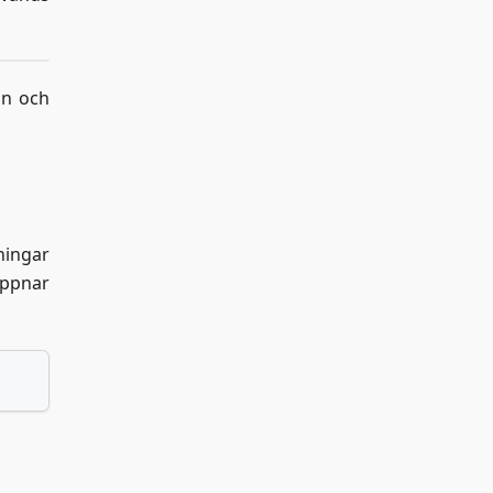
an och
ningar
 öppnar