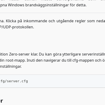
pna Windows brandväggsinställningar för detta.
ngarna. Klicka på inkommande och utgående regler som ned
TCP/UDP-protokollen.
tion Zero-server klar. Du kan göra ytterligare serverinställ
l din root-mapp. Inuti den navigerar du till cfg-mappen och
nställningar.
cfg/server.cfg
er