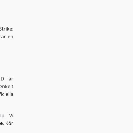
trike:
rar en
MD är
enkelt
ciella
p. Vi
e
. Kör