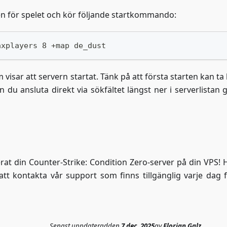
en för spelet och kör följande startkommando:
axplayers 8 +map de_dust
ar att servern startat. Tänk på att första starten kan ta l
an du ansluta direkt via sökfältet längst ner i serverlistan
erat din Counter-Strike: Condition Zero-server på din VPS! 
 att kontakta vår support som finns tillgänglig varje dag f
Senast uppdaterad
den
7 dec. 2025
av
Florian Galz