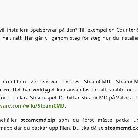
ll installera spelservrar på den? Till exempel en Counter-S
helt rätt! Här går vi igenom steg för steg hur du installe
e: Condition Zero-server behövs SteamCMD. SteamC
nten
. Det här verktyget kan användas för att snabbt och 
för populära Steam-spel. Du hittar SteamCMD på Valves offi
ftware.com/wiki/SteamCMD
.
nehåller
steamcmd.zip
som du först måste packa up
mapp där du packar upp filen. Du ska då se
steamcmd.ex