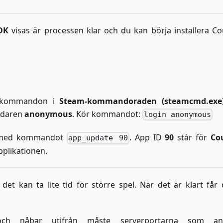
OK
visas är processen klar och du kan börja installera Co
ra kommandon i
Steam-kommandoraden (steamcmd.exe
ndaren
anonymous
. Kör kommandot:
login anonymous
du med kommandot
. App ID
90
står för
Co
app_update 90
pplikationen.
t kan ta lite tid för större spel. När det är klart får 
och nåbar utifrån måste serverportarna som an