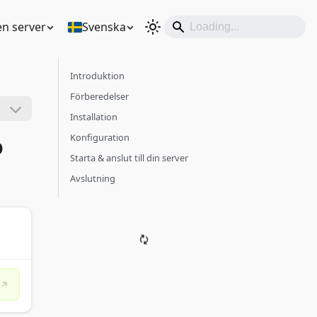
en server
Svenska
Introduktion
Förberedelser
Installation
o
Konfiguration
Starta & anslut till din server
Avslutning