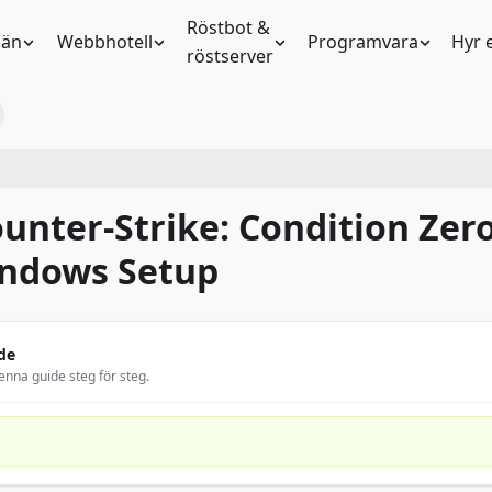
Röstbot &
än
Webbhotell
Programvara
Hyr 
röstserver
unter-Strike: Condition Zer
indows Setup
de
enna guide steg för steg.