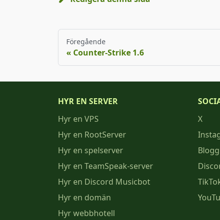
Föregående
Counter-Strike 1.6
HYR EN SERVER
SOCI
Hyr en VPS
X
Hyr en RootServer
Insta
Hyr en spelserver
Blogg
Hyr en TeamSpeak-server
Disco
Hyr en Discord Musicbot
TikTo
Hyr en domän
YouT
Hyr webbhotell