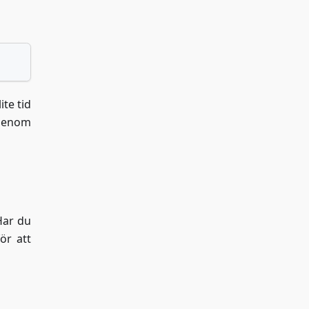
ite tid
 genom
Har du
ör att