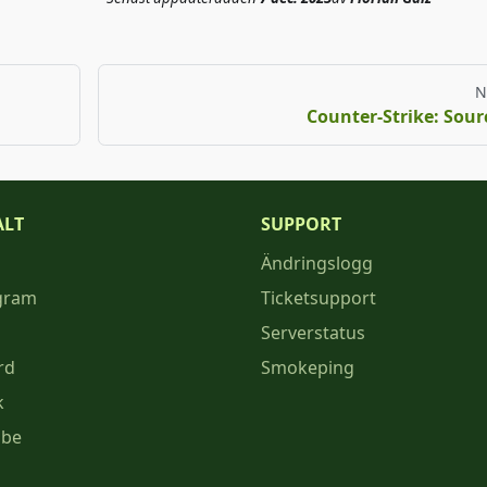
N
Counter-Strike: Sour
ALT
SUPPORT
Ändringslogg
gram
Ticketsupport
Serverstatus
rd
Smokeping
k
ube