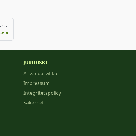
ästa
ce
JURIDISKT
Användarvillkor
Impressum
Integritetspolicy
Säkerhet