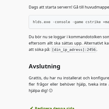
Dags att starta servern! Gå till huvudmapp
hlds.exe -console -game cstrike +m
Du bör nu se loggar i kommandotolken som vis
eftersom allt ska sättas upp. Alternativt k
att söka på:
.
[din_ip_adress]:2456
Avslutning
Grattis, du har nu installerat och konfigur
fler frågor eller behöver hjälp, tveka inte
hjälpa dig! 🙂
Redigera denna sida