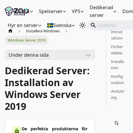
Dedikerad
Allmänt
Spelserver
VPS
Dom
server
Hyr en server
Svenska
Installera Windows
Introd
uktion
Windows Server 2019
Förber
edelse
Under denna sida
Installa
Dedikerad Server:
tion
Konfig
Installation av
uration
Windows Server
Avslutn
ing
2019
De perfekta produkterna för