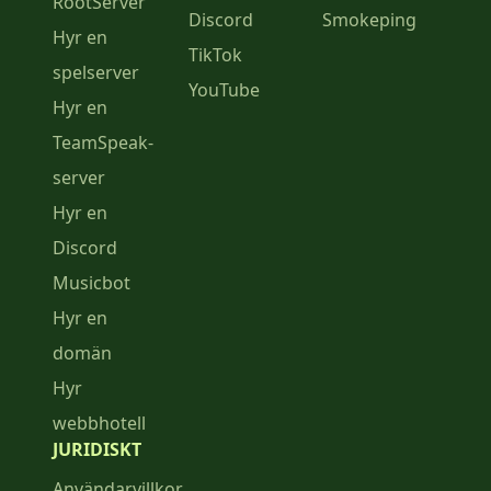
RootServer
Discord
Smokeping
Hyr en
TikTok
spelserver
YouTube
Hyr en
TeamSpeak-
server
Hyr en
Discord
Musicbot
Hyr en
domän
Hyr
webbhotell
JURIDISKT
Användarvillkor