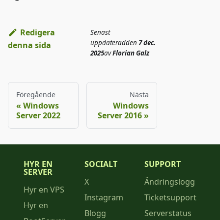
Redigera
Senast
uppdaterad
den
7 dec.
denna sida
2025
av
Florian Galz
Föregående
Nästa
Windows
Windows
Server 2022
Server 2016
HYR EN
SOCIALT
SUPPORT
SERVER
X
Ändringslogg
Hyr en VPS
Instagram
Ticketsupport
Hyr en
Blogg
Serverstatus