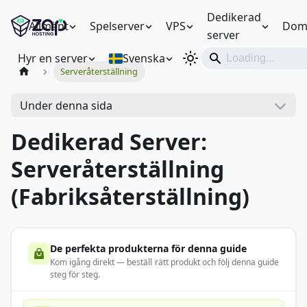
Dedikerad
Allmänt
Spelserver
VPS
Dom
server
Hyr en server
Svenska
Serveråterställning
Under denna sida
Dedikerad Server:
Serveråterställning
(Fabriksåterställning)
De perfekta produkterna för denna guide
Kom igång direkt — beställ rätt produkt och följ denna guide
steg för steg.