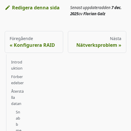
Redigera denna sida
Senast uppdaterad
den
7 dec.
2025
av
Florian Galz
Föregående
Nästa
Konfigurera RAID
Nätverksproblem
Introd
uktion
Förber
edelser
Återstä
lla
datan
Sn
ab
b
me