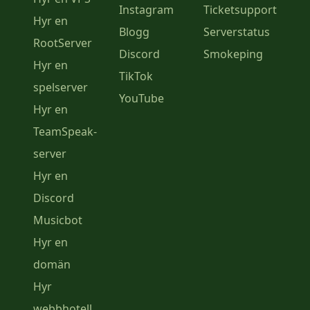
Instagram
Ticketsupport
Hyr en
Blogg
Serverstatus
RootServer
Discord
Smokeping
Hyr en
TikTok
spelserver
YouTube
Hyr en
TeamSpeak-
server
Hyr en
Discord
Musicbot
Hyr en
domän
Hyr
webbhotell