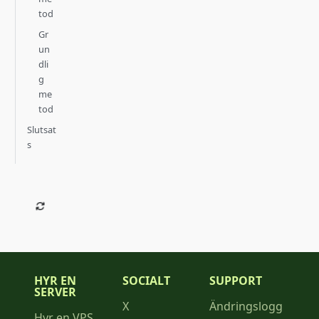
tod
Gr
un
dli
g
me
tod
Slutsat
s
HYR EN
SOCIALT
SUPPORT
SERVER
X
Ändringslogg
Hyr en VPS