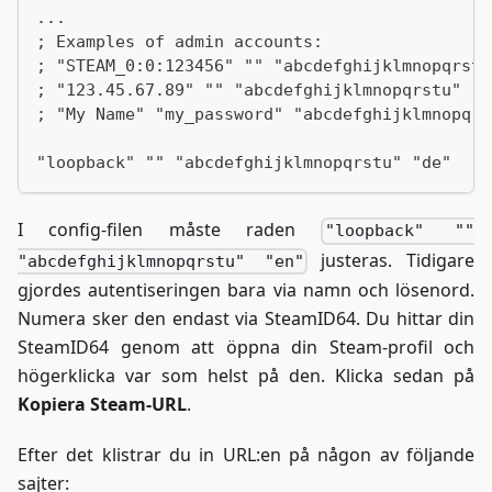
...
; Examples of admin accounts:
; "STEAM_0:0:123456" "" "abcdefghijklmnopqrstu
; "123.45.67.89" "" "abcdefghijklmnopqrstu" "d
; "My Name" "my_password" "abcdefghijklmnopqrs
"loopback" "" "abcdefghijklmnopqrstu" "de"
I config-filen måste raden
"loopback" ""
justeras. Tidigare
"abcdefghijklmnopqrstu" "en"
gjordes autentiseringen bara via namn och lösenord.
Numera sker den endast via SteamID64. Du hittar din
SteamID64 genom att öppna din Steam-profil och
högerklicka var som helst på den. Klicka sedan på
Kopiera Steam-URL
.
Efter det klistrar du in URL
:en
på någon av följande
sajter: