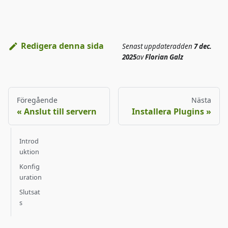
Redigera denna sida
Senast uppdaterad
den
7 dec.
2025
av
Florian Galz
Föregående
Nästa
Anslut till servern
Installera Plugins
Introd
uktion
Konfig
uration
Slutsat
s