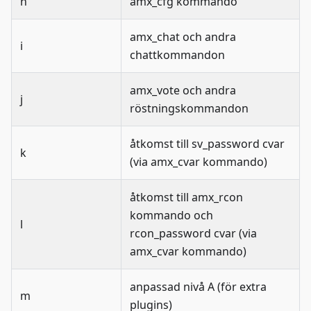
h
amx_cfg kommando
amx_chat och andra
i
chattkommandon
amx_vote och andra
j
röstningskommandon
åtkomst till sv_password cvar
k
(via amx_cvar kommando)
åtkomst till amx_rcon
kommando och
l
rcon_password cvar (via
amx_cvar kommando)
anpassad nivå A (för extra
m
plugins)