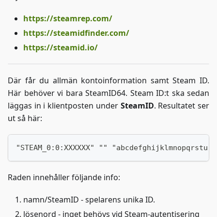
https://steamrep.com/
https://steamidfinder.com/
https://steamid.io/
Där får du allmän kontoinformation samt Steam ID.
Här behöver vi bara SteamID64. Steam ID
:t
ska sedan
läggas in i klientposten under
SteamID
. Resultatet ser
ut så här:
"STEAM_0:0:XXXXXX" "" "abcdefghijklmnopqrstu" 
Raden innehåller följande info:
namn/SteamID - spelarens unika ID.
lösenord - inget behövs vid Steam-autentisering