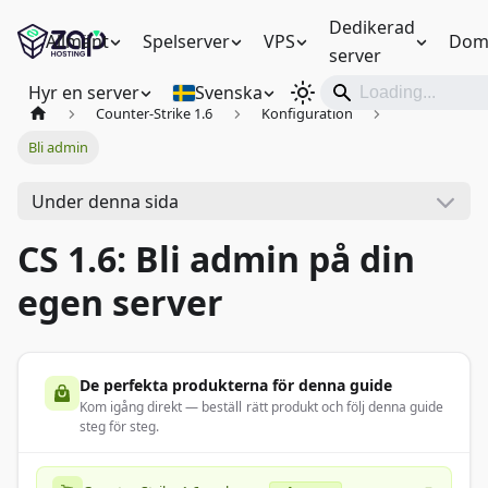
Dedikerad
Allmänt
Spelserver
VPS
Dom
server
Hyr en server
Svenska
Counter-Strike 1.6
Konfiguration
Bli admin
Under denna sida
CS 1.6: Bli admin på din
egen server
De perfekta produkterna för denna guide
Kom igång direkt — beställ rätt produkt och följ denna guide
steg för steg.