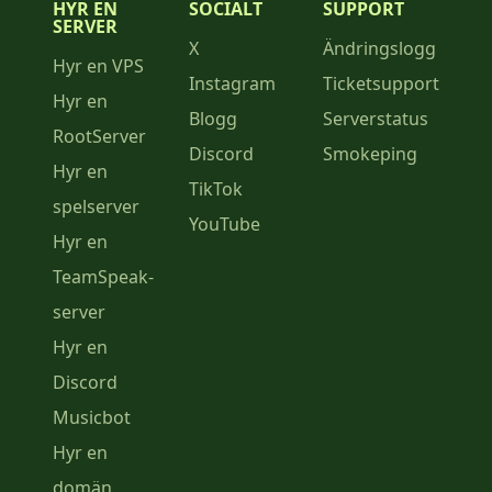
HYR EN
SOCIALT
SUPPORT
SERVER
X
Ändringslogg
Hyr en VPS
Instagram
Ticketsupport
Hyr en
Blogg
Serverstatus
RootServer
Discord
Smokeping
Hyr en
TikTok
spelserver
YouTube
Hyr en
TeamSpeak-
server
Hyr en
Discord
Musicbot
Hyr en
domän