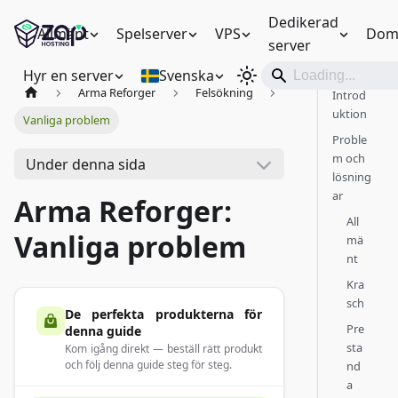
Dedikerad
Allmänt
Spelserver
VPS
Dom
server
Hyr en server
Svenska
Arma Reforger
Felsökning
Introd
uktion
Vanliga problem
Proble
m och
Under denna sida
lösning
ar
Arma Reforger:
All
Vanliga problem
mä
nt
Kra
sch
De perfekta produkterna för
Pre
denna guide
sta
Kom igång direkt — beställ rätt produkt
och följ denna guide steg för steg.
nd
a