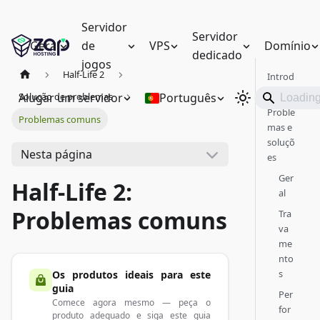
Servidor
Servidor
Geral
de
VPS
Domínio
dedicado
jogos
Half-Life 2
Introd
ução
Alugar um servidor
Português
Solução de problemas
Proble
Problemas comuns
mas e
soluçõ
Nesta página
es
Ger
Half-Life 2:
al
Problemas comuns
Tra
va
me
nto
s
Os produtos ideais para este
guia
Per
Comece agora mesmo — peça o
for
produto adequado e siga este guia