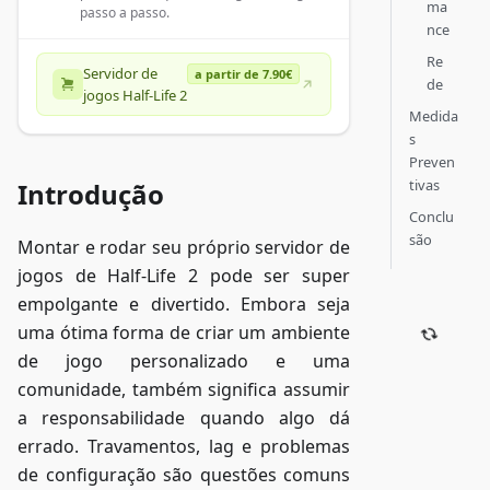
ma
passo a passo.
nce
Re
Servidor de
a partir de 7.90€
de
jogos Half-Life 2
Medida
s
Preven
tivas
Introdução
Conclu
são
Montar e rodar seu próprio servidor de
jogos de Half-Life 2 pode ser super
empolgante e divertido. Embora seja
uma ótima forma de criar um ambiente
de jogo personalizado e uma
comunidade, também significa assumir
a responsabilidade quando algo dá
errado. Travamentos, lag e problemas
de configuração são questões comuns