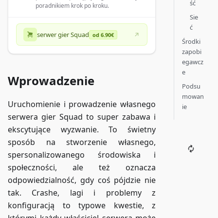
ść
poradnikiem krok po kroku.
Sie
ć
serwer gier Squad
od 6.90€
Środki
zapobi
egawcz
e
Wprowadzenie
Podsu
mowan
Uruchomienie i prowadzenie własnego
ie
serwera gier Squad to super zabawa i
ekscytujące wyzwanie. To świetny
sposób na stworzenie własnego,
spersonalizowanego środowiska i
społeczności, ale też oznacza
odpowiedzialność, gdy coś pójdzie nie
tak. Crashe, lagi i problemy z
konfiguracją to typowe kwestie, z