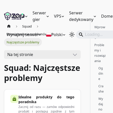
Serwer
Serwer
Ogólne
VPS
Dome
gier
dedykowany
Squad
Wprow
adzeni
Wynajmij serwer
Polski
Rozwiązywanie problemów
e
Najczęstsze problemy
Proble
my i
Na tej stronie
rozwiąz
ania
Squad: Najczęstsze
Og
óln
problemy
e
Cra
she
Idealne produkty do tego
Wy
poradnika
daj
Zacznij od razu — zamów odpowiedni
no
produkt i postępuj zgodnie z tym