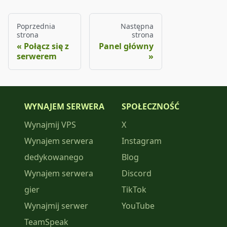
Poprzednia
Następna
strona
strona
Połącz się z
Panel główny
serwerem
WYNAJEM SERWERA
SPOŁECZNOŚĆ
Wynajmij VPS
X
Wynajem serwera
Instagram
dedykowanego
Blog
Wynajem serwera
Discord
gier
TikTok
Wynajmij serwer
YouTube
TeamSpeak