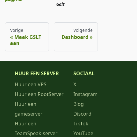
Galz
Vorige
Volgende
Maak GSLT
Dashboard
aan
HUUR EEN SERVER
SOCIAAL
Huur een VPS
X
Huur een RootServer
Instagram
Huur een
Blog
gameserver
Discord
Huur een
TikTok
TeamSpeak-server
YouTube