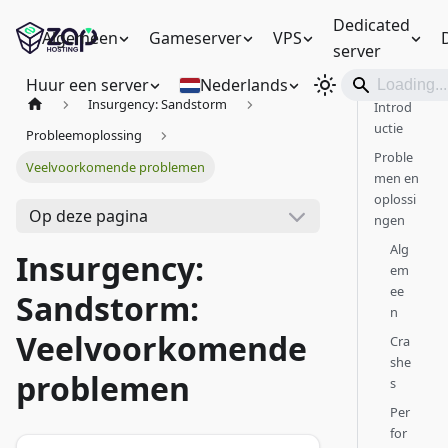
Dedicated
Algemeen
Gameserver
VPS
server
Huur een server
Nederlands
Insurgency: Sandstorm
Introd
uctie
Probleemoplossing
Proble
Veelvoorkomende problemen
men en
oplossi
Op deze pagina
ngen
Alg
Insurgency:
em
ee
Sandstorm:
n
Veelvoorkomende
Cra
she
problemen
s
Per
for