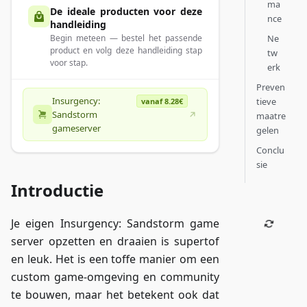
ma
De ideale producten voor deze
nce
handleiding
Ne
Begin meteen — bestel het passende
product en volg deze handleiding stap
tw
voor stap.
erk
Preven
Insurgency:
tieve
vanaf 8.28€
Sandstorm
maatre
gameserver
gelen
Conclu
sie
Introductie
Je eigen Insurgency: Sandstorm game
server opzetten en draaien is supertof
en leuk. Het is een toffe manier om een
custom game-omgeving en community
te bouwen, maar het betekent ook dat