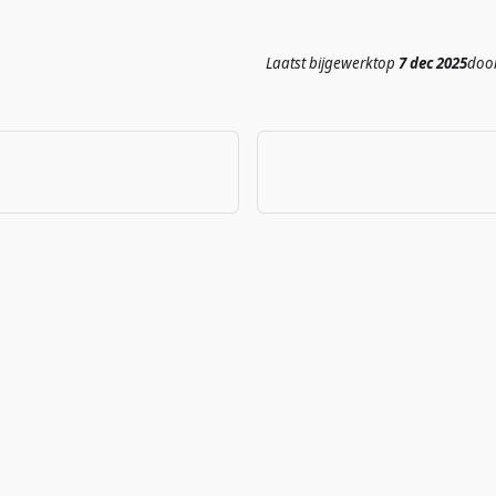
Laatst bijgewerkt
op
7 dec 2025
doo