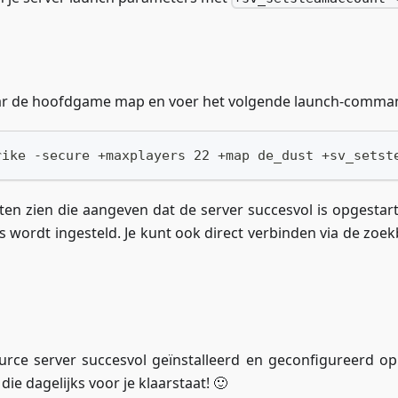
 naar de hoofdgame map en voer het volgende launch-comman
rike -secure +maxplayers 22 +map de_dust +sv_setst
n zien die aangeven dat de server succesvol is opgestar
 wordt ingesteld. Je kunt ook direct verbinden via de zoek
 Source server succesvol geïnstalleerd en geconfigureerd o
e dagelijks voor je klaarstaat! 🙂