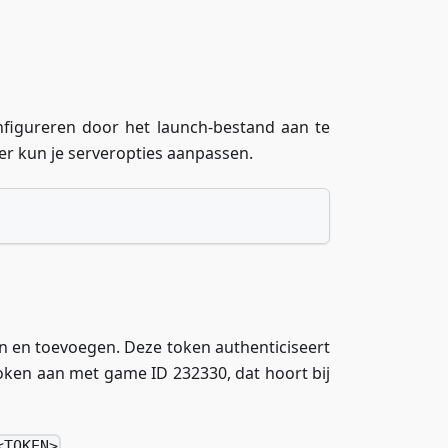
onfigureren door het launch-bestand aan te
ier kun je serveropties aanpassen.
n en toevoegen. Deze token authenticiseert
ken aan met game ID 232330, dat hoort bij
.
<TOKEN>