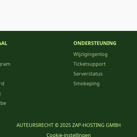
AAL
ONDERSTEUNING
Wijzigingenlog
gram
Ticketsupport
Serverstatus
rd
Smokeping
k
ube
AUTEURSRECHT © 2025 ZAP-HOSTING GMBH
Cookie-instellingen