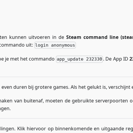
eten kunnen uitvoeren in de
Steam command line (ste
e commando uit:
login anonymous
t doe je met het commando
. De App ID
2
app_update 232330
even duren bij grotere games. Als het gelukt is, verschijnt
maken van buitenaf, moeten de gebruikte serverpoorten o
ngen.
ellingen. Klik hiervoor op binnenkomende en uitgaande re