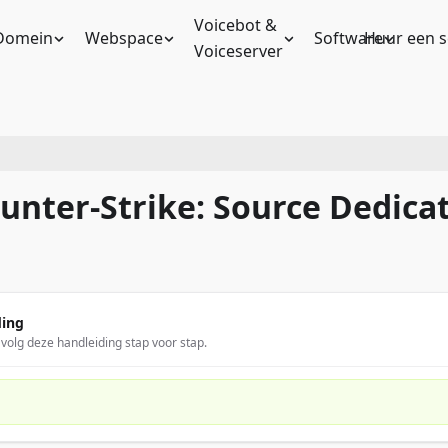
Voicebot &
Domein
Webspace
Software
Huur een s
Voiceserver
ounter-Strike: Source Dedic
ding
olg deze handleiding stap voor stap.