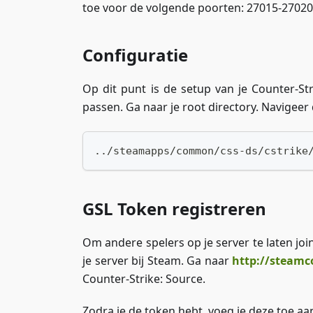
toe voor de volgende poorten: 27015-27020
Configuratie
Op dit punt is de setup van je Counter-St
passen. Ga naar je root directory. Navigee
../steamapps/common/css-ds/cstrike
GSL Token registreren
Om andere spelers op je server te laten j
je server bij Steam. Ga naar
http://steam
Counter-Strike: Source.
Zodra je de token hebt, voeg je deze toe a