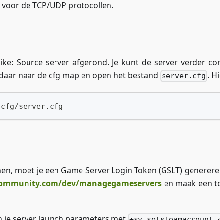
 voor de TCP/UDP protocollen.
rike: Source server afgerond. Je kunt de server verder c
r daar naar de cfg map en open het bestand
. H
server.cfg
/cfg/server.cfg
oinen, moet je een Game Server Login Token (GSLT) generere
community.com/dev/managegameservers
en maak een to
an je server launch parameters met
+sv_setsteamaccount 