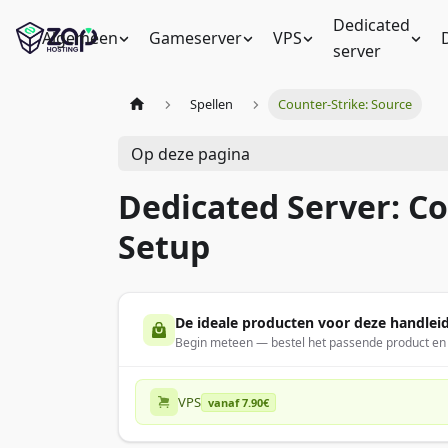
Dedicated
Algemeen
Gameserver
VPS
server
Spellen
Counter-Strike: Source
Op deze pagina
Dedicated Server: C
Setup
De ideale producten voor deze handlei
Begin meteen — bestel het passende product en v
VPS
vanaf 7.90€