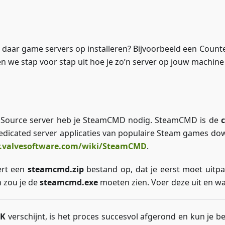
je daar game servers op installeren? Bijvoorbeeld een Count
en we stap voor stap uit hoe je zo’n server op jouw machine 
e: Source server heb je SteamCMD nodig. SteamCMD is de
dedicated server applicaties van populaire Steam games do
er.valvesoftware.com/wiki/SteamCMD
.
ert een
steamcmd.zip
bestand op, dat je eerst moet uitp
 zou je de
steamcmd.exe
moeten zien. Voer deze uit en wach
OK
verschijnt, is het proces succesvol afgerond en kun je b