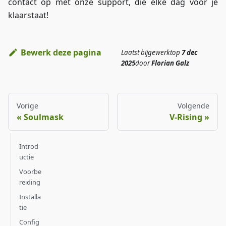
contact op met onze support, die elke dag voor je
klaarstaat!
Bewerk deze pagina
Laatst bijgewerkt
op
7 dec
2025
door
Florian Galz
Vorige
Volgende
Soulmask
V-Rising
Introd
uctie
Voorbe
reiding
Installa
tie
Config