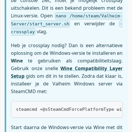
de console ziet, moet je mogelijk crossplay
uitschakelen. Dit is een bekend probleem met de
Linux-versie. Open
nano /home/steam/Valheim-
en verwijder de
Server/start_server.sh
-
vlag.
crossplay
Heb je crossplay nodig? Dan is een alternatieve
oplossing om de Windows-versie te installeren en
Wine
te gebruiken als compatibiliteitslaag.
Gebruik onze snelle
Wine Compatibility Layer
Setup
gids om dit in te stellen. Zodra dat klaar is,
installeer je de Valheim Windows server via
SteamCMD met:
steamcmd +@sSteamCmdForcePlatformType windo
Start daarna de Windows-versie via Wine met dit