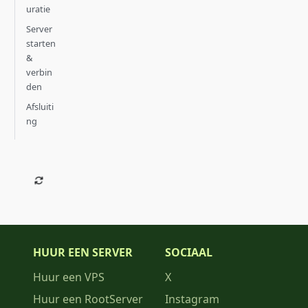
uratie
Server
starten
&
verbin
den
Afsluiti
ng
HUUR EEN SERVER
SOCIAAL
Huur een VPS
X
Huur een RootServer
Instagram