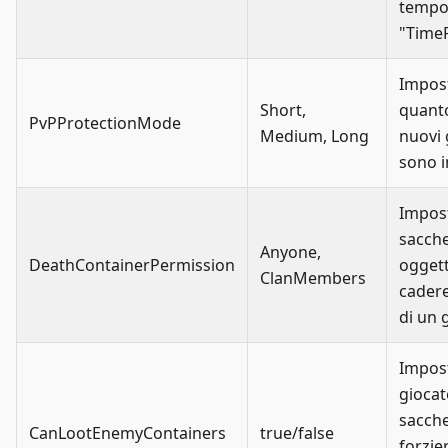
tempo
"TimeR
Impos
Short,
quant
PvPProtectionMode
Medium, Long
nuovi 
sono in
Impos
sacche
Anyone,
DeathContainerPermission
oggetti
ClanMembers
cadere
di un 
Impos
gioca
sacche
CanLootEnemyContainers
true/false
forzier