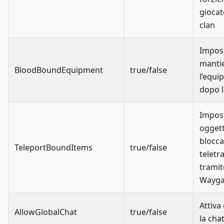
giocat
clan
Impos
manti
BloodBoundEquipment
true/false
l’equ
dopo 
Impost
ogget
bloccar
TeleportBoundItems
true/false
teletr
tramit
Wayga
Attiva 
AllowGlobalChat
true/false
la cha