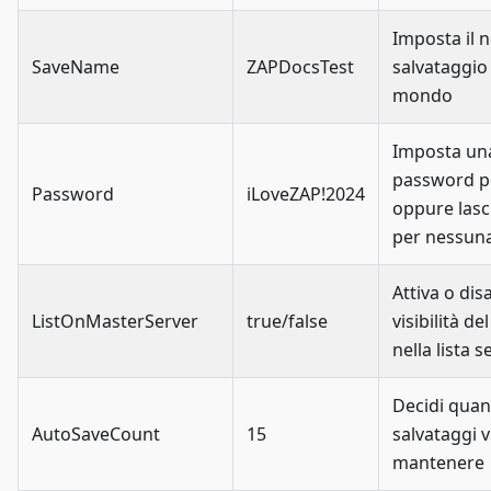
Imposta il 
SaveName
ZAPDocsTest
salvataggio
mondo
Imposta un
password per
Password
iLoveZAP!2024
oppure lasc
per nessun
Attiva o disa
ListOnMasterServer
true/false
visibilità de
nella lista s
Decidi quan
AutoSaveCount
15
salvataggi 
mantenere