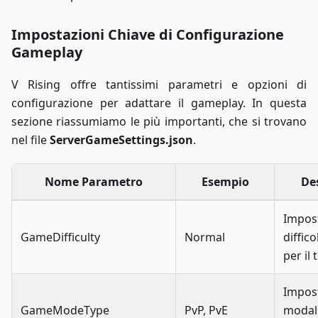
Impostazioni Chiave di Configurazione
Gameplay
V Rising offre tantissimi parametri e opzioni di
configurazione per adattare il gameplay. In questa
sezione riassumiamo le più importanti, che si trovano
nel file
ServerGameSettings.json
.
Nome Parametro
Esempio
De
Impost
GameDifficulty
Normal
diffico
per il
Impost
GameModeType
PvP, PvE
modali