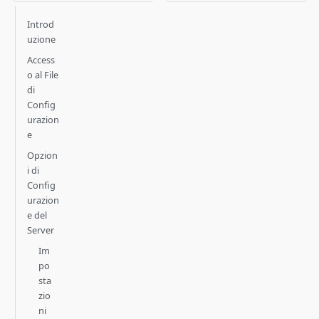
Introd
uzione
Access
o al File
di
Config
urazion
e
Opzion
i di
Config
urazion
e del
Server
Im
po
sta
zio
ni