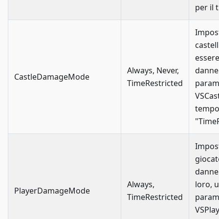
per il
Impos
castel
esser
Always, Never,
danneg
CastleDamageMode
TimeRestricted
param
VSCast
tempo
"TimeR
Impost
giocat
danneg
Always,
loro, u
PlayerDamageMode
TimeRestricted
param
VSPlay