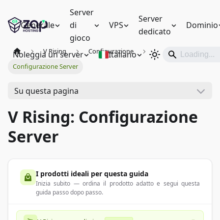
Server
Server
Generale
di
VPS
Dominio
dedicato
gioco
V Rising
Configurazione
Noleggia un server
Italiano
Configurazione Server
Su questa pagina
V Rising: Configurazione
Server
I prodotti ideali per questa guida
Inizia subito — ordina il prodotto adatto e segui questa
guida passo dopo passo.