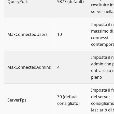
QueryPort
9877 (default)
restituire in
server nella 
Imposta il
massimo di 
MaxConnectedUsers
10
connessi
contempor
Imposta il 
admin che 
MaxConnectedAdmins
4
entrare su 
pieno
Imposta il 
30 (default
del server,
ServerFps
consigliato)
consigliamo
lasciarlo di