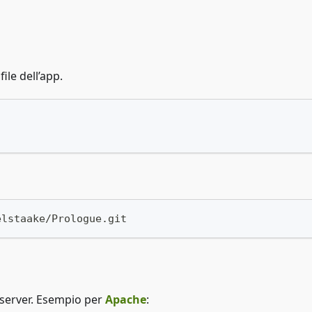
ile dell’app.
elstaake/Prologue.git
b server. Esempio per
Apache
: