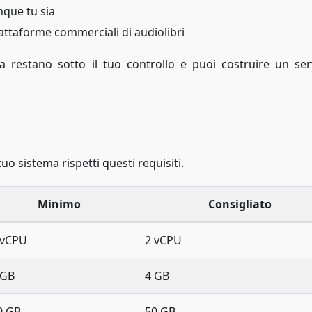
nque tu sia
iattaforme commerciali di audiolibri
a restano sotto il tuo controllo e puoi costruire un ser
 tuo sistema rispetti questi requisiti.
Minimo
Consigliato
 vCPU
2 vCPU
 GB
4 GB
0 GB
50 GB