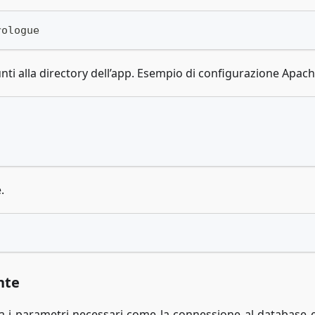
rologue
nti alla directory dell’app. Esempio di configurazione Apach
.
nte
rna i parametri necessari come la connessione al database e