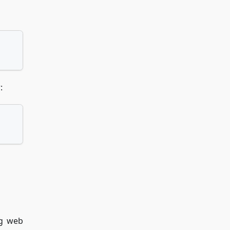
:
ng web