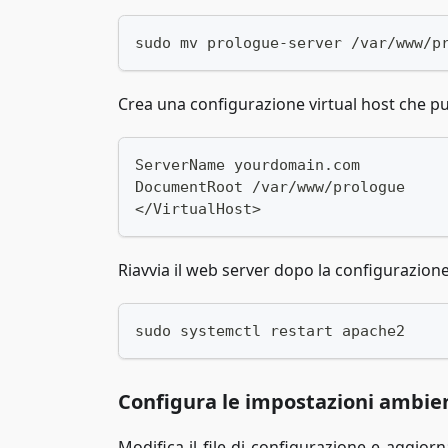
sudo mv prologue-server /var/www/p
Crea una configurazione virtual host che pu
ServerName yourdomain.com
DocumentRoot /var/www/prologue
</VirtualHost>
Riavvia il web server dopo la configurazione
sudo systemctl restart apache2
Configura le impostazioni ambie
Modifica il file di configurazione e aggio