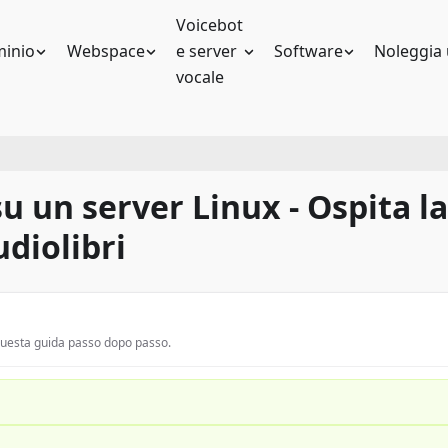
Voicebot
inio
Webspace
e server
Software
Noleggia 
vocale
u un server Linux - Ospita la
udiolibri
 questa guida passo dopo passo.