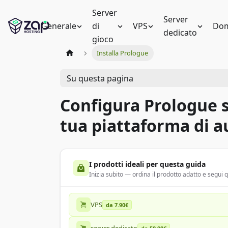
Server
Server
Generale
di
VPS
Dom
dedicato
gioco
Installa Prologue
Su questa pagina
Configura Prologue s
tua piattaforma di a
I prodotti ideali per questa guida
Inizia subito — ordina il prodotto adatto e segui
VPS
da 7.90€