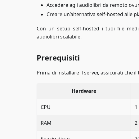
Accedere agli audiolibri da remoto ovu
Creare un’alternativa self-hosted alle p
Con un setup self-hosted i tuoi file medi
audiolibri scalabile.
Prerequisiti
Prima di installare il server, assicurati che il
Hardware
CPU
1
RAM
2
Spazio disco
2