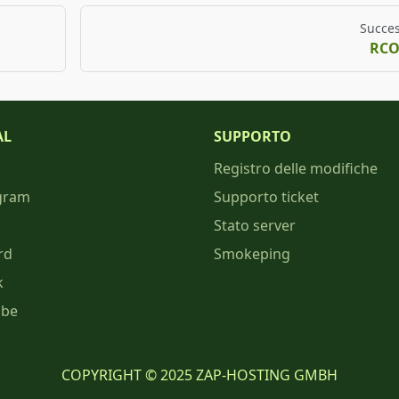
Succes
RC
AL
SUPPORTO
Registro delle modifiche
gram
Supporto ticket
Stato server
rd
Smokeping
k
ube
COPYRIGHT © 2025 ZAP-HOSTING GMBH