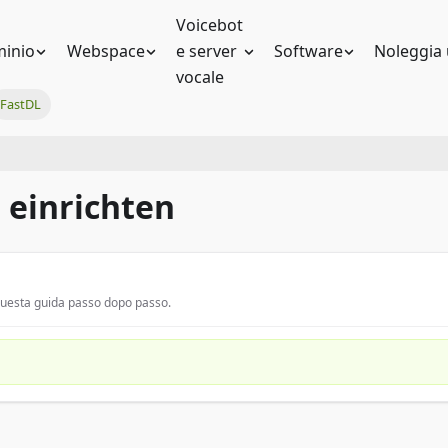
Voicebot
inio
Webspace
e server
Software
Noleggia 
vocale
FastDL
L einrichten
 questa guida passo dopo passo.