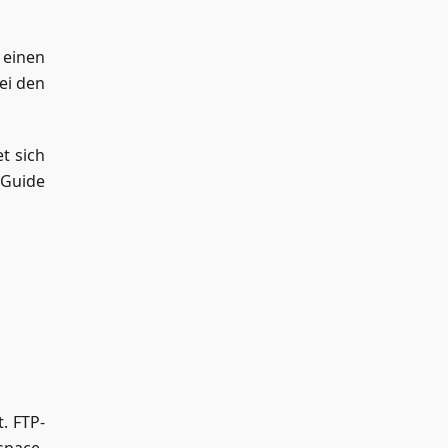
 einen
ei den
t sich
 Guide
. FTP-