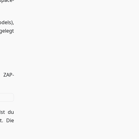
space-
dels),
gelegt
 ZAP-
lst du
t. Die