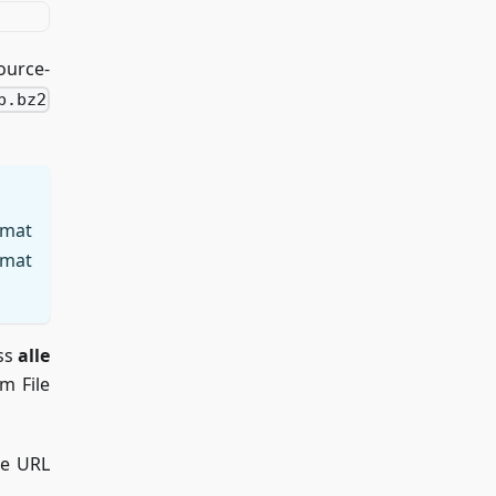
ource-
p.bz2
mat
rmat
ss
alle
m File
he URL