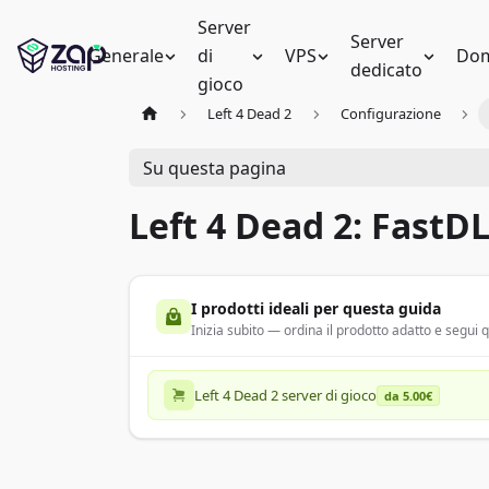
Server
Server
Generale
di
VPS
Dom
dedicato
gioco
Left 4 Dead 2
Configurazione
Su questa pagina
Left 4 Dead 2: FastD
I prodotti ideali per questa guida
Inizia subito — ordina il prodotto adatto e segui
Left 4 Dead 2 server di gioco
da 5.00€