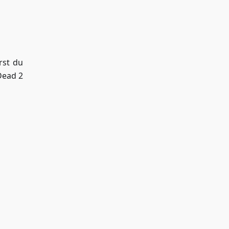
rst du
Dead 2