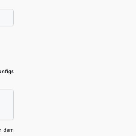
onfigs
ch dem