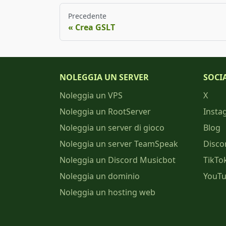
Precedente
Crea GSLT
NOLEGGIA UN SERVER
SOCI
Noleggia un VPS
X
Noleggia un RootServer
Insta
Noleggia un server di gioco
Blog
Noleggia un server TeamSpeak
Disco
Noleggia un Discord Musicbot
TikTo
Noleggia un dominio
YouT
Noleggia un hosting web