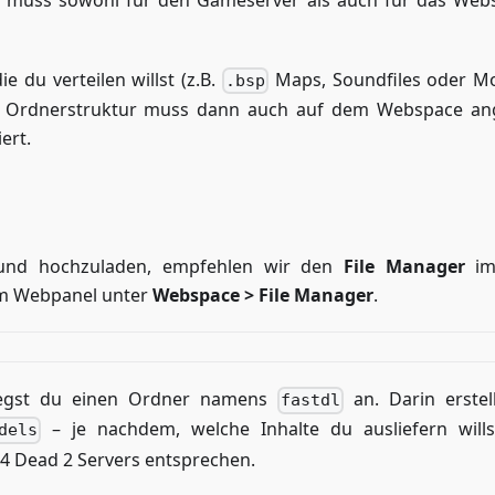
r muss sowohl für den Gameserver als auch für das Web
e du verteilen willst (z.B.
Maps, Soundfiles oder Mo
.bsp
iche Ordnerstruktur muss dann auch auf dem Webspace an
ert.
 und hochzuladen, empfehlen wir den
File Manager
im
 im Webpanel unter
Webspace > File Manager
.
 legst du einen Ordner namens
an. Darin erstel
fastdl
– je nachdem, welche Inhalte du ausliefern wills
dels
 4 Dead 2 Servers entsprechen.