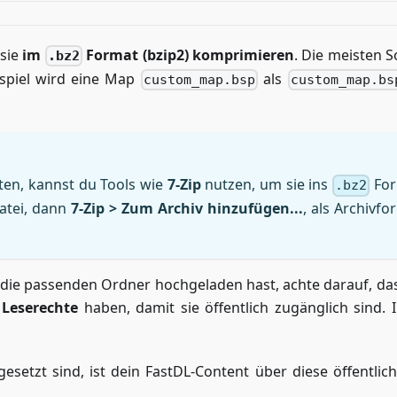
 sie
im
Format (bzip2) komprimieren
. Die meisten S
.bz2
ispiel wird eine Map
als
custom_map.bsp
custom_map.bs
ten, kannst du Tools wie
7-Zip
nutzen, um sie ins
For
.bz2
Datei, dann
7-Zip > Zum Archiv hinzufügen...
, als Archivfo
die passenden Ordner hochgeladen hast, achte darauf, da
 Leserechte
haben, damit sie öffentlich zugänglich sind. I
esetzt sind, ist dein FastDL-Content über diese öffentlic