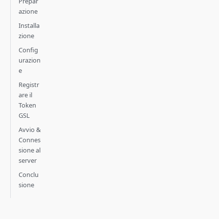
Prepar
azione
Installa
zione
Config
urazion
e
Registr
are il
Token
GSL
Avvio &
Connes
sione al
server
Conclu
sione