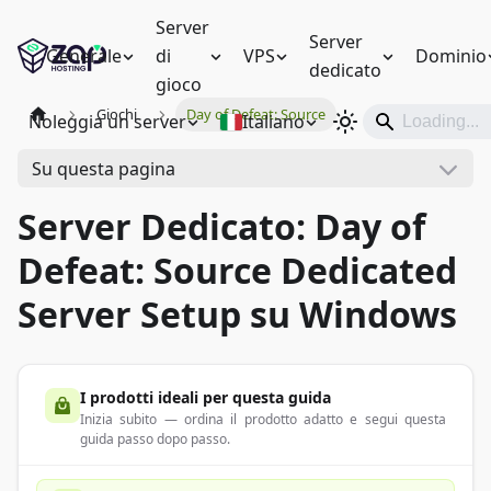
Server
Server
Generale
di
VPS
Dominio
dedicato
gioco
Giochi
Day of Defeat: Source
Noleggia un server
Italiano
Su questa pagina
Server Dedicato: Day of
Defeat: Source Dedicated
Server Setup su Windows
I prodotti ideali per questa guida
Inizia subito — ordina il prodotto adatto e segui questa
guida passo dopo passo.