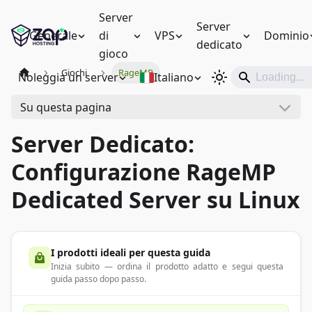
Server
Server
Generale
di
VPS
Dominio
dedicato
gioco
Giochi
RageMP
Noleggia un server
Italiano
Su questa pagina
Server Dedicato:
Configurazione RageMP
Dedicated Server su Linux
I prodotti ideali per questa guida
Inizia subito — ordina il prodotto adatto e segui questa
guida passo dopo passo.