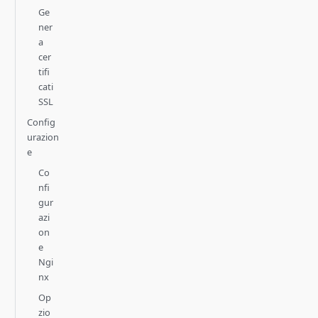
Ge
ner
a
cer
tifi
cati
SSL
Config
urazion
e
Co
nfi
gur
azi
on
e
Ngi
nx
Op
zio