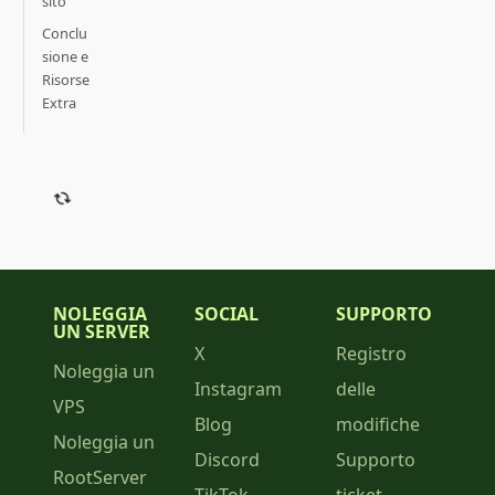
sito
Conclu
sione e
Risorse
Extra
NOLEGGIA
SOCIAL
SUPPORTO
UN SERVER
X
Registro
Noleggia un
Instagram
delle
VPS
Blog
modifiche
Noleggia un
Discord
Supporto
RootServer