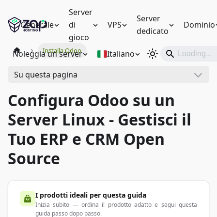
Server
Server
Generale
di
VPS
Dominio
dedicato
gioco
Installa Odoo
Noleggia un server
Italiano
Su questa pagina
Configura Odoo su un
Server Linux - Gestisci il
Tuo ERP e CRM Open
Source
I prodotti ideali per questa guida
Inizia subito — ordina il prodotto adatto e segui questa
guida passo dopo passo.