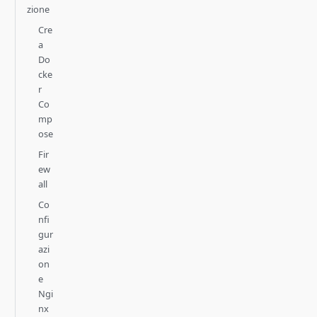
zione
Cre
a
Do
cke
r
Co
mp
ose
Fir
ew
all
Co
nfi
gur
azi
on
e
Ngi
nx