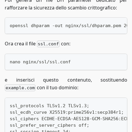
rafforzare la sicurezza dello scambio crittografico:
openssl dhparam -out nginx/ssl/dhparam.pem 204
Ora crea il file
con:
ssl.conf
nano nginx/ssl/ssl.conf
e inserisci questo contenuto, sostituendo
con il tuo dominio:
example.com
ssl_protocols TLSv1.2 TLSv1.3;
ssl_ecdh_curve X25519:prime256v1:secp384r1;
ssl_ciphers ECDHE-ECDSA-AES128-GCM-SHA256:ECDH
ssl_prefer_server_ciphers off;
ssl_session_timeout 1d;