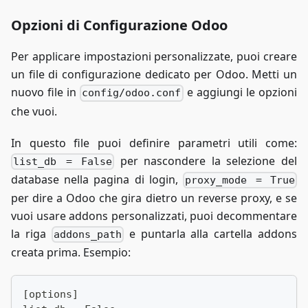
        # Timeout consigliati per richieste st
        proxy_connect_timeout 30s;
Opzioni di Configurazione Odoo
        proxy_send_timeout    60s;
        proxy_read_timeout    60s;
Per applicare impostazioni personalizzate, puoi creare
        send_timeout          60s;
un file di configurazione dedicato per Odoo. Metti un
    }
nuovo file in
e aggiungi le opzioni
config/odoo.conf
che vuoi.
    # Cache per file statici
    location ~* /web/static/ {
        proxy_cache_valid 200 60m;
In questo file puoi definire parametri utili come:
        proxy_buffering on;
per nascondere la selezione del
list_db = False
        expires 864000;
database nella pagina di login,
proxy_mode = True
        proxy_pass http://odoo:8069;
per dire a Odoo che gira dietro un reverse proxy, e se
    }
vuoi usare addons personalizzati, puoi decommentare
    # Timeout aumentati per long polling
la riga
e puntarla alla cartella addons
addons_path
    location /longpolling {
creata prima. Esempio:
        proxy_pass http://odoo:8069;
        proxy_connect_timeout 60s;
        proxy_send_timeout    300s;
[options]
        proxy_read_timeout    300s;