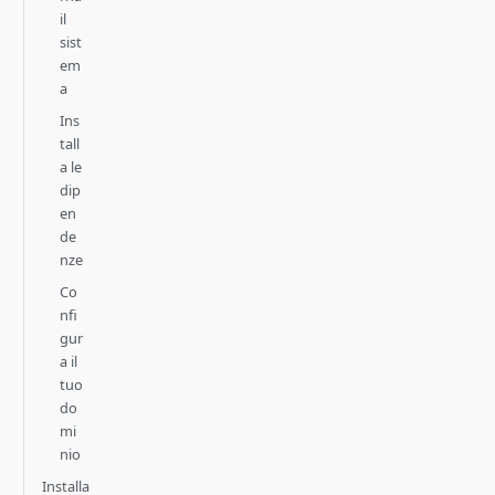
il
sist
em
a
Ins
tall
a le
dip
en
de
nze
Co
nfi
gur
a il
tuo
do
mi
nio
Installa