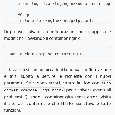
    error_log  /var/log/nginx/odoo_error.log;
    #Gzip
    include /etc/nginx/inc/gzip.conf;
Dopo aver salvato la configurazione nginx, applica le
    # Proxy per Odoo
    location / {
modifiche riavviando il container nginx:
        proxy_pass http://odoo:8069;
        proxy_http_version 1.1;
sudo docker compose restart nginx
        proxy_set_header Upgrade $http_upgrade
        proxy_set_header Connection "upgrade";
        proxy_set_header Host $host;
Il riavvio fa sì che nginx carichi la nuova configurazione
        proxy_cache_bypass $http_upgrade;
e inizi subito a servire le richieste con i nuovi
        proxy_set_header X-Real-IP $remote_add
parametri. Se ci sono errori, controlla i log con
        proxy_set_header X-Forwarded-For $prox
sudo
        proxy_set_header X-NginX-Proxy true;
per risolvere eventuali
docker compose logs nginx
        proxy_set_header X-Forwarded-Proto htt
problemi. Quando il container gira senza errori, visita
        proxy_set_header X-Forwarded-Host $hos
il sito per confermare che HTTPS sia attivo e tutto
        proxy_redirect off;
funzioni.
        proxy_request_buffering off;