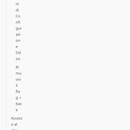
ni
di
Co
nfi
gur
azi
on
e
Od
oo
Ri
mu
ovi
il
fla
g -i
bas
e
Access
o al