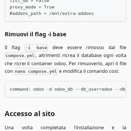
list_db = False
        send_timeout          300s;
proxy_mode = True
    }
#addons_path = /mnt/extra-addons
    location /websocket {
        proxy_pass http://odoo:8069;
Rimuovi il flag -i base
        proxy_http_version 1.1;
        proxy_set_header Upgrade $http_upgrade
Il flag
deve essere rimosso dal file
-i base
        proxy_set_header Connection "upgrade";
, altrimenti ricrea il database ogni volta
compose.yml
        proxy_set_header Host $host;
che ricrei il container odoo. Per rimuoverlo, apri il file
        proxy_set_header X-Real-IP $remote_add
        proxy_set_header X-Forwarded-For $prox
con
e modifica il comando così:
nano compose.yml
        proxy_set_header X-Forwarded-Proto $sc
    }
command: odoo -d odoo_db --db_user=odoo --db_p
}
server {
    listen 80;
Accesso al sito
    server_name example.com;
Una volta completata l’installazione e la
    # Permette a Certbot di accedere alla URL 