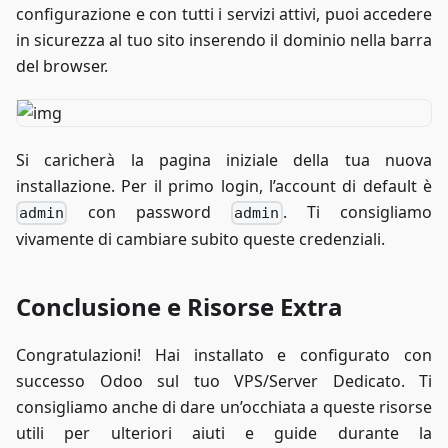
configurazione e con tutti i servizi attivi, puoi accedere
    location /.well-known/acme-challenge/ {
        root /var/www/certbot;
in sicurezza al tuo sito inserendo il dominio nella barra
    }
del browser.
    location / {
        return 301 https://$host$request_uri;
    }
Si caricherà la pagina iniziale della tua nuova
}
installazione. Per il primo login, l’account di default è
con password
. Ti consigliamo
admin
admin
vivamente di cambiare subito queste credenziali.
Conclusione e Risorse Extra
Congratulazioni! Hai installato e configurato con
successo Odoo sul tuo VPS/Server Dedicato. Ti
consigliamo anche di dare un’occhiata a queste risorse
utili per ulteriori aiuti e guide durante la