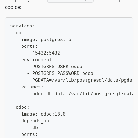
codice:
services:
  db:
    image: postgres:16
    ports:
      - "5432:5432"
    environment:
      - POSTGRES_USER=odoo
      - POSTGRES_PASSWORD=odoo
      - PGDATA=/var/lib/postgresql/data/pgdata
    volumes:
      - odoo-db-data:/var/lib/postgresql/data
  odoo:
    image: odoo:18.0
    depends_on:
      - db
    ports: