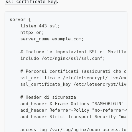
.
ssl_certificate_key
server {
    listen 443 ssl;
    http2 on;
    server_name example.com;
    # Include le impostazioni SSL di Mozilla
    include /etc/nginx/ssl/ssl.conf;
    # Percorsi certificati (assicurati che cor
    ssl_certificate /etc/letsencrypt/live/exam
    ssl_certificate_key /etc/letsencrypt/live/
    # Header di sicurezza
    add_header X-Frame-Options "SAMEORIGIN" al
    add_header Referrer-Policy "no-referrer-wh
    add_header Strict-Transport-Security "max-
    access_log /var/log/nginx/odoo_access.log;