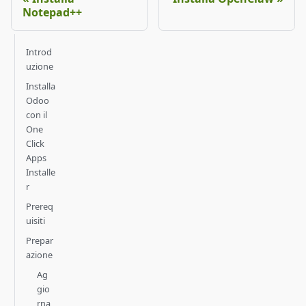
Notepad++
Introd
uzione
Installa
Odoo
con il
One
Click
Apps
Installe
r
Prereq
uisiti
Prepar
azione
Ag
gio
rna