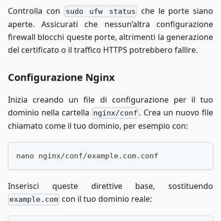
Controlla con
che le porte siano
sudo ufw status
  certbot:
    image: certbot/certbot
aperte. Assicurati che nessun’altra configurazione
    volumes:
firewall blocchi queste porte, altrimenti la generazione
      - ./nginx/certbot/www:/var/www/certbot
del certificato o il traffico HTTPS potrebbero fallire.
      - ./nginx/certbot/conf:/etc/letsencrypt
Configurazione Nginx
volumes:
  odoo-db-data:
  odoo-web-data:
Inizia creando un file di configurazione per il tuo
dominio nella cartella
. Crea un nuovo file
nginx/conf
chiamato come il tuo dominio, per esempio con:
nano nginx/conf/example.com.conf
Inserisci queste direttive base, sostituendo
con il tuo dominio reale:
example.com