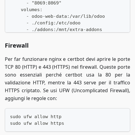
      - "8069:8069"
    volumes:
      - odoo-web-data:/var/lib/odoo
      - ./config:/etc/odoo
      - ./addons:/mnt/extra-addons
    command: odoo -d odoo_db -i base --db_user
Firewall
  nginx:
    image: nginx:latest
Per far funzionare nginx e certbot devi aprire le porte
    ports:
TCP 80 (HTTP) e 443 (HTTPS) nel firewall. Queste porte
      - "80:80"
sono essenziali perché certbot usa la 80 per la
      - "443:443"
validazione HTTP, mentre la 443 serve per il traffico
    volumes:
      - ./nginx/conf:/etc/nginx/conf.d
HTTPS criptato. Se usi UFW (Uncomplicated Firewall),
      - ./nginx/inc:/etc/nginx/inc
aggiungi le regole con:
      - ./nginx/ssl:/etc/nginx/ssl
      - ./nginx/certbot/www:/var/www/certbot
      - ./nginx/certbot/conf:/etc/letsencrypt
sudo ufw allow http
    depends_on:
sudo ufw allow https
      - odoo