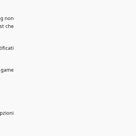
log non
st che
ficati
uo game
pzioni