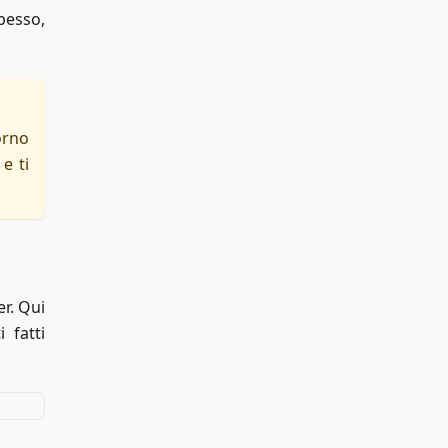
pesso,
orno
e ti
er. Qui
 fatti