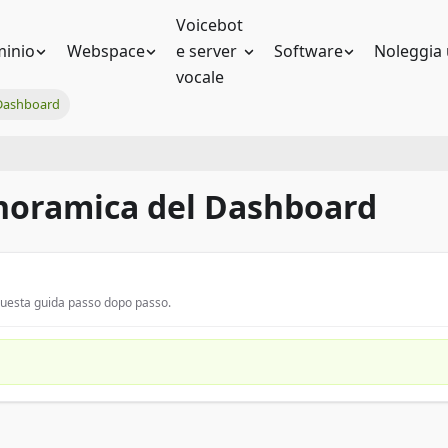
Voicebot
inio
Webspace
e server
Software
Noleggia 
vocale
Dashboard
noramica del Dashboard
 questa guida passo dopo passo.