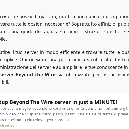
ire
o ne possiedi già uno, ma ti manca ancora una pano
are tutte le opzioni necessarie? Soprattutto all’inizio, può
iamo una guida dettagliata sull’amministrazione del tuo ser
ile.
ire il tuo server in modo efficiente e trovare tutte le opz
emplice. Qui riceverai una panoramica strutturata che ti a
ministrazione del server e ad ampliare le tue conoscenze i
server Beyond the Wire
sia ottimizzato per le tue esig
bili.
tup Beyond The Wire server in just a MINUTE!
piace capire meglio vedendo le cose in azione? Ci pensiamo noi! Immergiti
tro video che ti spiega tutto passo passo. Che tu sia di fretta o prefer
arare nel modo più coinvolgente possibile!
ch video