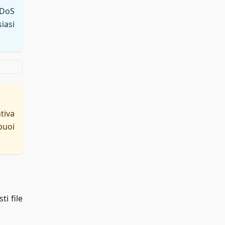
DDoS
iasi
tiva
puoi
ti file