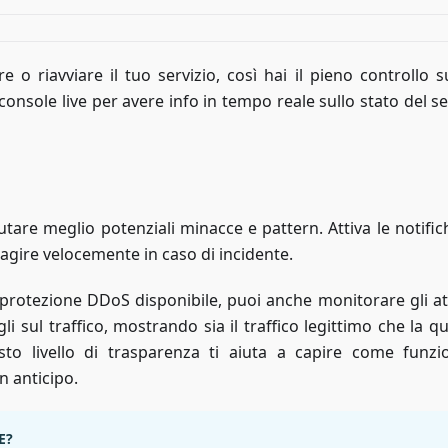
o riavviare il tuo servizio, così hai il pieno controllo s
onsole live per avere info in tempo reale sullo stato del s
utare meglio potenziali minacce e pattern. Attiva le notifi
eagire velocemente in caso di incidente.
a protezione DDoS disponibile, puoi anche monitorare gli at
li sul traffico, mostrando sia il traffico legittimo che la q
sto livello di trasparenza ti aiuta a capire come funzi
n anticipo.
E?