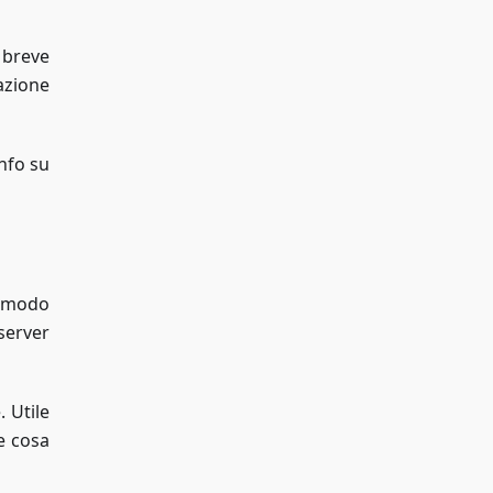
 breve
azione
info su
n modo
 server
. Utile
e cosa