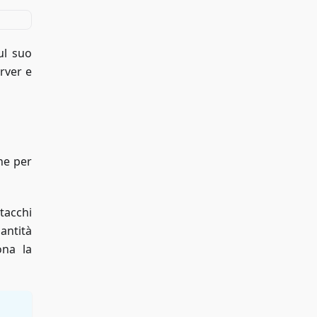
ul suo
erver e
che per
tacchi
uantità
ona la