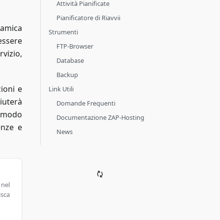
Attività Pianificate
Pianificatore di Riavvii
ramica
Strumenti
 essere
FTP-Browser
vizio,
Database
Backup
ioni e
Link Utili
iuterà
Domande Frequenti
n modo
Documentazione ZAP-Hosting
enze e
News
 nel
isca