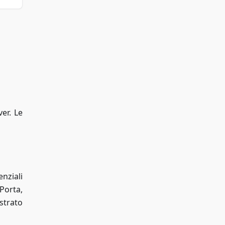
er. Le
enziali
:Porta
,
strato