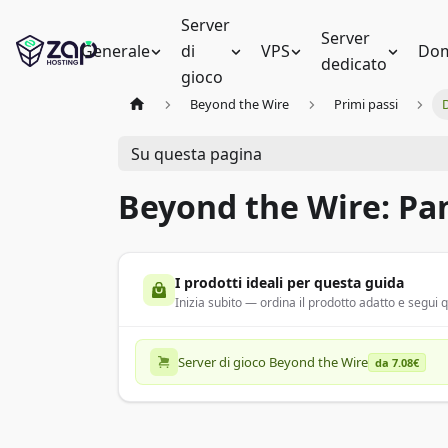
Server
Server
Generale
di
VPS
Dom
dedicato
gioco
Beyond the Wire
Primi passi
Su questa pagina
Beyond the Wire: Pa
I prodotti ideali per questa guida
Inizia subito — ordina il prodotto adatto e segui
Server di gioco Beyond the Wire
da 7.08€