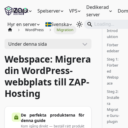
Dedikerad
Allmänt
Spelserver
VPS
Dom
server
Hyr en server
Svenska
WordPress
Migration
Introd
uktion
Under denna sida
Förber
edelser
Webspace: Migrera
Steg 1:
Förber
din WordPress-
ed
Websp
webbplats till ZAP-
ace
Hosting
Steg 2:
Installe
ra
Migrat
De perfekta produkterna för
e Guru-
denna guide
plugin
Kom igång direkt — beställ rätt produkt