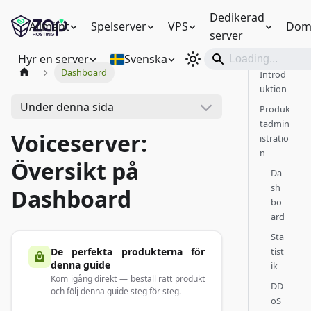
Dedikerad
Allmänt
Spelserver
VPS
Dom
server
Hyr en server
Svenska
Dashboard
Introd
uktion
Under denna sida
Produk
tadmin
Voiceserver:
istratio
n
Översikt på
Da
sh
Dashboard
bo
ard
Sta
De perfekta produkterna för
tist
denna guide
ik
Kom igång direkt — beställ rätt produkt
DD
och följ denna guide steg för steg.
oS