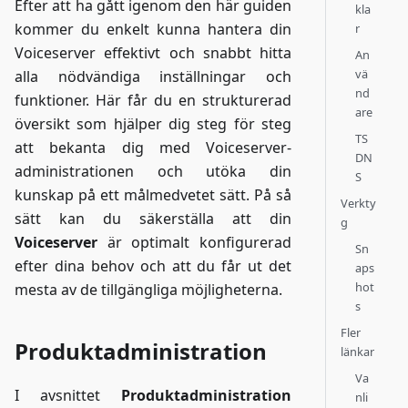
Efter att ha gått igenom den här guiden
kla
kommer du enkelt kunna hantera din
r
Voiceserver effektivt och snabbt hitta
An
vä
alla nödvändiga inställningar och
nd
funktioner. Här får du en strukturerad
are
översikt som hjälper dig steg för steg
TS
att bekanta dig med Voiceserver-
DN
administrationen och utöka din
S
kunskap på ett målmedvetet sätt. På så
Verkty
sätt kan du säkerställa att din
g
Voiceserver
är optimalt konfigurerad
Sn
efter dina behov och att du får ut det
aps
hot
mesta av de tillgängliga möjligheterna.
s
Fler
Produktadministration
länkar
Va
I avsnittet
Produktadministration
nli