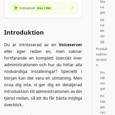
Ma
na
röstserver
från 1.90€
ger
Hä
nd
Introduktion
els
elo
gg
Du är intresserad av en
Voiceserver
Produk
eller äger redan en, men saknar
tadmin
fortfarande en komplett översikt över
istratio
administrationen och hur du hittar alla
n
nödvändiga inställningar? Speciellt i
Ins
början kan det vara en utmaning. Men
täll
nin
oroa dig inte, vi ger dig en detaljerad
gar
introduktion till administrationen av din
Pri
tjänst nedan, så att du får bästa möjliga
vile
överblick.
gie
nyc