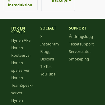
Backups
Introduktion
HYR EN
SOCIALT
SUPPORT
SERVER
X
Ändringslogg
Hyr en VPS
Instagram
Ticketsupport
Hyr en
Blogg
Serverstatus
RootServer
Discord
Smokeping
Hyr en
TikTok
spelserver
YouTube
Hyr en
TeamSpeak-
server
Hyr en