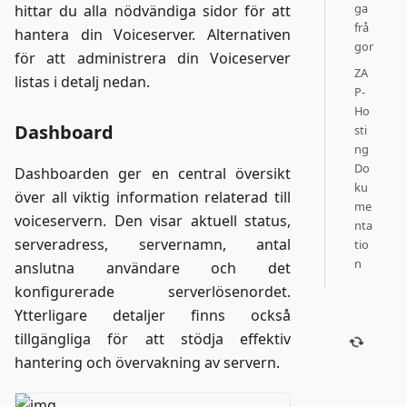
ga
hittar du alla nödvändiga sidor för att
frå
hantera din Voiceserver. Alternativen
gor
för att administrera din Voiceserver
ZA
listas i detalj nedan.
P-
Ho
Dashboard
sti
ng
Do
Dashboarden ger en central översikt
ku
över all viktig information relaterad till
me
voiceservern. Den visar aktuell status,
nta
serveradress, servernamn, antal
tio
n
anslutna användare och det
konfigurerade serverlösenordet.
Ytterligare detaljer finns också
tillgängliga för att stödja effektiv
hantering och övervakning av servern.