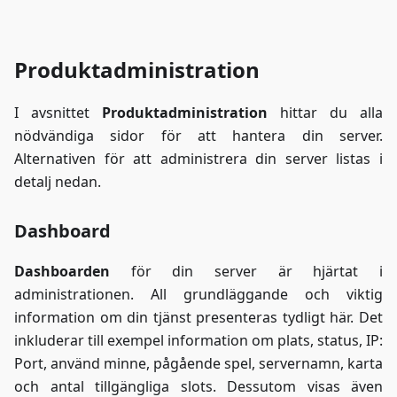
du har
bråttom eller
bara föredrar
Produktadministration
att ta in info
på det mest
engagerande
I avsnittet
Produktadministration
hittar du alla
sättet!
nödvändiga sidor för att hantera din server.
Alternativen för att administrera din server listas i
detalj nedan.
Dashboard
Dashboarden
för din server är hjärtat i
administrationen. All grundläggande och viktig
information om din tjänst presenteras tydligt här. Det
inkluderar till exempel information om plats, status, IP:
Port, använd minne, pågående spel, servernamn, karta
och antal tillgängliga slots. Dessutom visas även