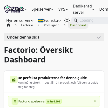
Dedikerad
Allmänt
Spelserver
VPS
Dom
server
Hyr en server
Svenska
Factorio
Kom igång
Dashboard
Under denna sida
Factorio: Översikt
Dashboard
De perfekta produkterna för denna guide
Kom igång direkt — beställ rätt produkt och följ denna guide
steg för steg.
Factorio spelserver
från 6.50€