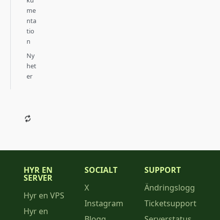
me
nta
tio
n
Ny
het
er
HYR EN
SOCIALT
SUPPORT
SERVER
X
Ändringslogg
Hyr en VPS
Instagram
Ticketsupport
Hyr en
Blogg
Serverstatus