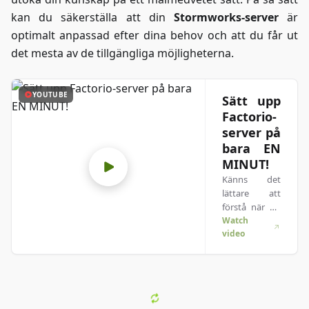
kan du säkerställa att din
Stormworks-server
är
optimalt anpassad efter dina behov och att du får ut
det mesta av de tillgängliga möjligheterna.
YOUTUBE
Sätt upp
Factorio-
server på
bara EN
MINUT!
Känns det
lättare att
förstå när du
ser saker i
Watch
video
praktiken? Vi
fixar det!
Dyka ner i vår
video som
förklarar allt.
Oavsett om