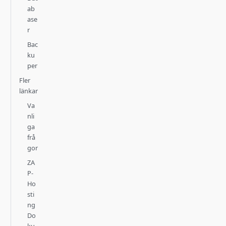
ab
ase
r
Bac
ku
per
Fler
länkar
Va
nli
ga
frå
gor
ZA
P-
Ho
sti
ng
Do
ku