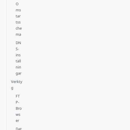
O
ms
tar
tss
che
ma
DN
S-
ins
täll
nin
gar
Verkty
g
FT
P-
Bro
ws
er
Dat