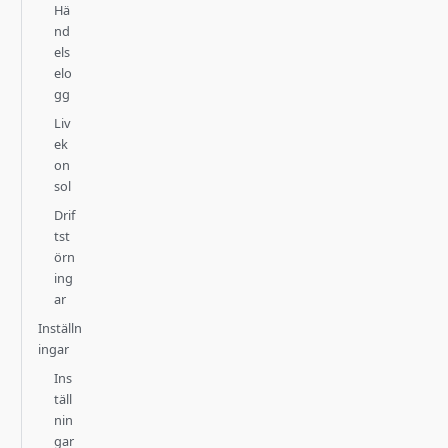
Hä
nd
els
elo
gg
Liv
ek
on
sol
Drif
tst
örn
ing
ar
Inställn
ingar
Ins
täll
nin
gar