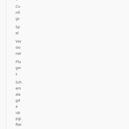
Co
nfi
gs
Sp
el
Ver
sio
ner
Plu
gin
s
Sch
em
ala
gd
a
up
pgi
fter