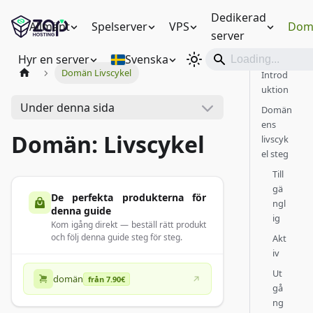
Dedikerad
Allmänt
Spelserver
VPS
Dom
server
Hyr en server
Svenska
Domän Livscykel
Introd
uktion
Under denna sida
Domän
ens
Domän: Livscykel
livscyk
el steg
Till
gä
De perfekta produkterna för
ngl
denna guide
ig
Kom igång direkt — beställ rätt produkt
och följ denna guide steg för steg.
Akt
iv
Ut
domän
från 7.90€
gå
ng