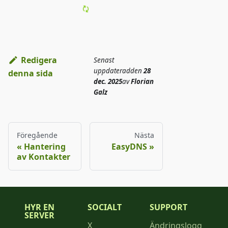
Redigera
Senast
uppdaterad
den
28
denna sida
dec. 2025
av
Florian
Galz
Föregående
Nästa
Hantering
EasyDNS
av Kontakter
HYR EN
SOCIALT
SUPPORT
SERVER
X
Ändringslogg