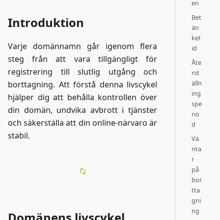
en
Bet
Introduktion
än
ket
Varje domännamn går igenom flera
id
steg från att vara tillgängligt för
Åte
registrering till slutlig utgång och
rst
älln
borttagning. Att förstå denna livscykel
ing
hjälper dig att behålla kontrollen över
spe
din domän, undvika avbrott i tjänster
rio
och säkerställa att din online-närvaro är
d
stabil.
Vä
nta
r
på
bor
tta
gni
ng
Domänens livscykel