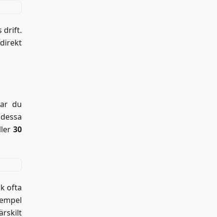
 drift.
direkt
tar du
 dessa
ller
30
k ofta
xempel
ärskilt