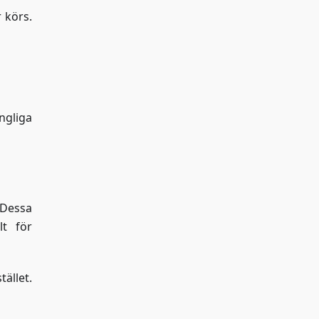
 körs.
ngliga
 Dessa
lt för
ället.