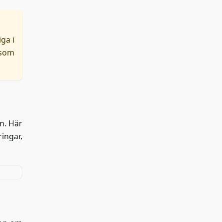
iga i
 som
en. Här
ingar,