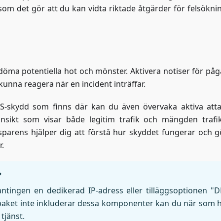
rsom det gör att du kan vidta riktade åtgärder för felsökni
edöma potentiella hot och mönster. Aktivera notiser för på
kunna reagera när en incident inträffar.
-skydd som finns där kan du även övervaka aktiva atta
fikinsikt som visar både legitim trafik och mängden traf
parens hjälper dig att förstå hur skyddet fungerar och g
r.
?
tingen en dedikerad IP-adress eller tilläggsoptionen "
aket inte inkluderar dessa komponenter kan du när som h
tjänst.