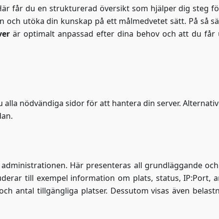
Här får du en strukturerad översikt som hjälper dig steg fö
n och utöka din kunskap på ett målmedvetet sätt. På så sä
ver
är optimalt anpassad efter dina behov och att du får 
u alla nödvändiga sidor för att hantera din server. Alternati
dan.
 i administrationen. Här presenteras all grundläggande och 
uderar till exempel information om plats, status, IP
:Port
, 
ch antal tillgängliga platser. Dessutom visas även belast