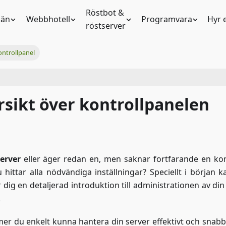
Röstbot &
än
Webbhotell
Programvara
Hyr 
röstserver
ontrollpanel
rsikt över kontrollpanelen
erver
eller äger redan en, men saknar fortfarande en ko
hittar alla nödvändiga inställningar? Speciellt i början k
dig en detaljerad introduktion till administrationen av din
.
r du enkelt kunna hantera din server effektivt och snabbt