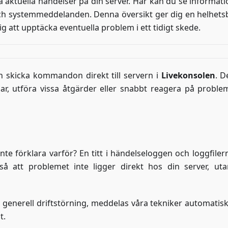
la aktuella händelser på din server. Här kan du se informat
 och systemmeddelanden. Denna översikt ger dig en helhetsb
g att upptäcka eventuella problem i ett tidigt skede.
n skicka kommandon direkt till servern i
Livekonsolen
. D
ngar, utföra vissa åtgärder eller snabbt reagera på probl
n inte förklara varför? En titt i händelseloggen och loggfile
så att problemet inte ligger direkt hos din server, ut
generell driftstörning, meddelas våra tekniker automatis
t.