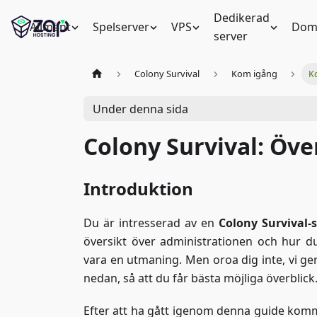
Dedikerad
Allmänt
Spelserver
VPS
Dom
server
Colony Survival
Kom igång
K
Under denna sida
Colony Survival: Öve
Introduktion
Du är intresserad av en
Colony Survival-s
översikt över administrationen och hur du 
vara en utmaning. Men oroa dig inte, vi ger 
nedan, så att du får bästa möjliga överblick
Efter att ha gått igenom denna guide komme