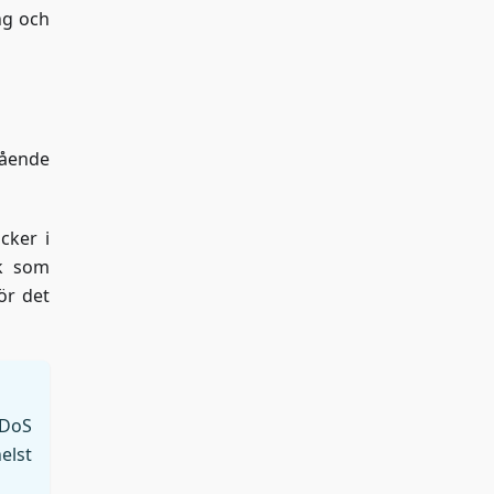
ng och
gående
cker i
ik som
ör det
DDoS
elst