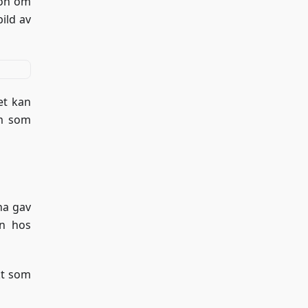
ion om
ild av
et kan
em som
rna gav
an hos
kt som