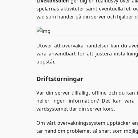
Livekonsolen
ger dig en realtidsvy över al
spelarnas aktiviteter samt eventuella fel-
vad som händer på din server och hjälper di
Utöver att övervaka händelser kan du äve
vara användbart för att justera inställni
uppstår.
Driftstörningar
Var din server tillfälligt offline och du ka
heller ingen information? Det kan vara 
värdsystemet där din server körs.
Om vårt övervakningssystem upptäcker en 
tar hand om problemet så snart som möjlig