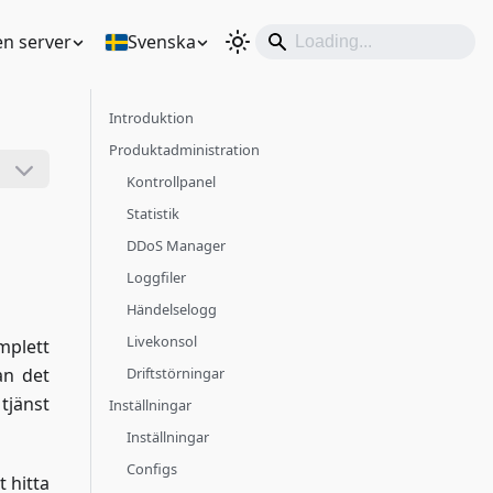
en server
Svenska
Introduktion
Produktadministration
Kontrollpanel
Statistik
DDoS Manager
Loggfiler
Händelselogg
Livekonsol
mplett
an det
Driftstörningar
 tjänst
Inställningar
Inställningar
Configs
 hitta