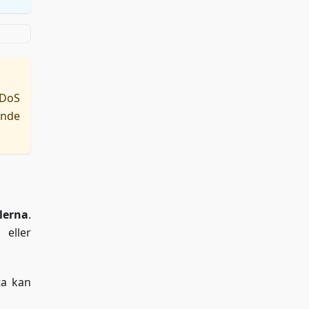
DDoS
ande
ilerna
.
 eller
ta kan