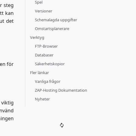
Spel
r steg
Versioner
tt kan
Schemalagda uppgifter
ut det
Omstartsplanerare
Verktyg
FTP-Browser
Databaser
ven för
Säkerhetskopior
Fler länkar
Vanliga frågor
ZAP-Hosting Dokumentation
Nyheter
viktig
använd
ningen