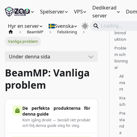
Dedikerad
Allmänt
Spelserver
VPS
Dom
server
Hyr en server
Svenska
BeamMP
Felsökning
Introd
uktion
Vanliga problem
Proble
m och
Under denna sida
lösning
ar
BeamMP: Vanliga
All
problem
mä
nt
Kra
sch
De perfekta produkterna för
Pre
denna guide
sta
Kom igång direkt — beställ rätt produkt
och följ denna guide steg för steg.
nd
a