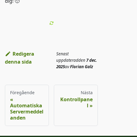
dig! 🙂
Redigera
Senast
uppdaterad
den
7 dec.
denna sida
2025
av
Florian Galz
Föregående
Nästa
Kontrollpane
Automatiska
l
Servermeddel
anden