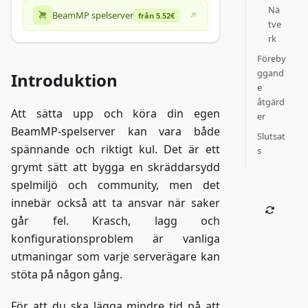
Nä
BeamMP spelserver
från 5.52€
tve
rk
Föreby
ggand
Introduktion
e
åtgärd
Att sätta upp och köra din egen
er
BeamMP-spelserver kan vara både
Slutsat
spännande och riktigt kul. Det är ett
s
grymt sätt att bygga en skräddarsydd
spelmiljö och community, men det
innebär också att ta ansvar när saker
går fel. Krasch, lagg och
konfigurationsproblem är vanliga
utmaningar som varje serverägare kan
stöta på någon gång.
För att du ska lägga mindre tid på att