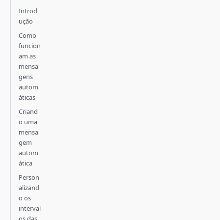
Introd
ução
Como
funcion
am as
mensa
gens
autom
áticas
Criand
o uma
mensa
gem
autom
ática
Person
alizand
o os
interval
os das