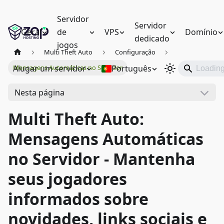
Servidor
Servidor
Geral
de
VPS
Domínio
dedicado
jogos
Multi Theft Auto
Configuração
Alugar um servidor
Português
Mensagens Automáticas no Servidor
Nesta página
Multi Theft Auto:
Mensagens Automáticas
no Servidor - Mantenha
seus jogadores
informados sobre
novidades, links sociais e