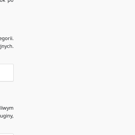
rok po
gorii.
jnych.
dliwym
uginy,