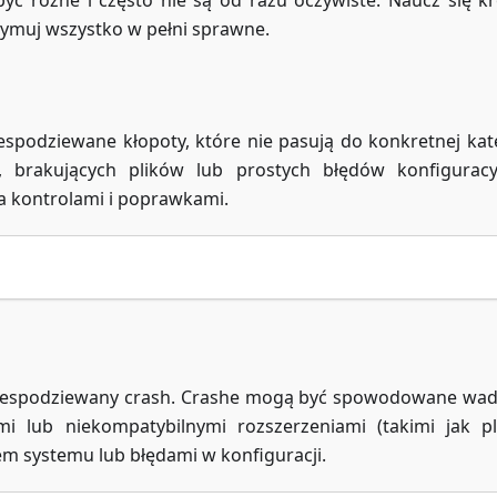
 różne i często nie są od razu oczywiste. Naucz się k
ymuj wszystko w pełni sprawne.
spodziewane kłopoty, które nie pasują do konkretnej kate
 brakujących plików lub prostych błędów konfiguracy
ma kontrolami i poprawkami.
iż niespodziewany crash. Crashe mogą być spowodowane wa
lub niekompatybilnymi rozszerzeniami (takimi jak pl
em systemu lub błędami w konfiguracji.