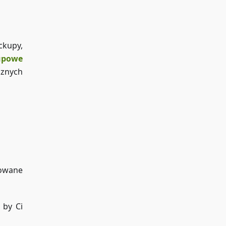
ckupy,
upowe
cznych
sowane
 by Ci