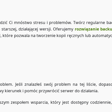
zić Ci mnóstwo stresu i problemów. Twórz regularne ba
tarszej, działającej wersji. Oferujemy
rozwiązanie back
, które pozwala na tworzenie kopii ręcznych lub automaty
Dostęp do ZAP-Storage
blem. Jeśli znalazłeś swój problem na tej liście, dopa
wy kierunek i pomóc przywrócić serwer do działania.
aszym zespołem wsparcia, który jest dostępny codziennie,