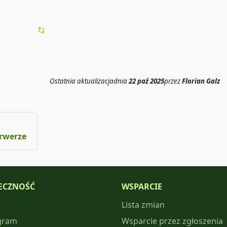
Ostatnia aktualizacja
dnia
22 paź 2025
przez
Florian Galz
rwerze
ECZNOŚĆ
WSPARCIE
Lista zmian
gram
Wsparcie przez zgłoszenia