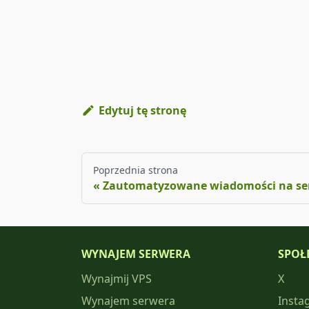
Edytuj tę stronę
Poprzednia strona
Zautomatyzowane wiadomości na se
WYNAJEM SERWERA
SPOŁ
Wynajmij VPS
X
Wynajem serwera
Insta