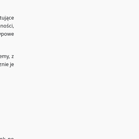
tujące
ności,
typowe
emy, z
nie je