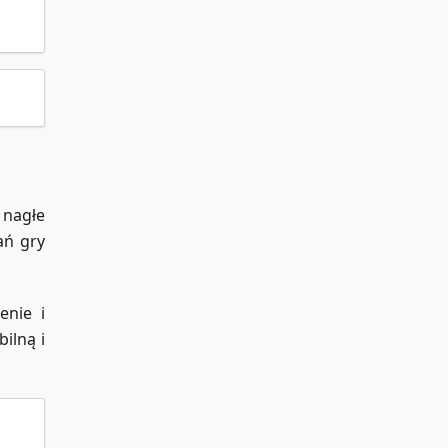
 nagłe
ań gry
enie i
ilną i