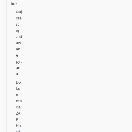
linki
Naj
czę
ści
ej
zad
aw
an
e
pyt
ani
a
Do
ku
me
nta
cja
ZA
P-
Ho
sti