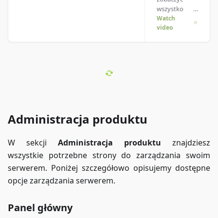
wszystko w
akcji, żeby
Watch
video
lepiej
zrozumieć?
Mamy to!
Zanurz się w
naszym
wideo, które
wszystko
rozkłada na
czynniki
Administracja produktu
pierwsze.
Niezależnie
czy się
W sekcji
Administracja produktu
znajdziesz
spieszysz, czy
wszystkie potrzebne strony do zarządzania swoim
po prostu
wolisz chłonąć
serwerem. Poniżej szczegółowo opisujemy dostępne
info w
opcje zarządzania serwerem.
najbardziej
angażujący
sposób!
Panel główny