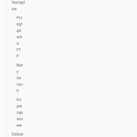
Narzęd
zia
Prz
egl
ąd
ark
a
FT
P
Baz
y
da
nyc
h
Ko
pie
zap
aso
we
Dalsze