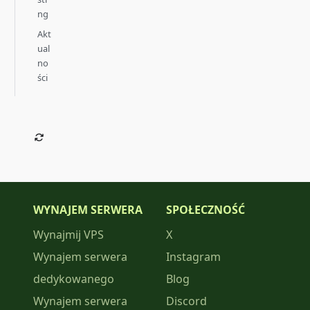
ng
Akt
ual
no
ści
WYNAJEM SERWERA
SPOŁECZNOŚĆ
Wynajmij VPS
X
Wynajem serwera
Instagram
dedykowanego
Blog
Wynajem serwera
Discord