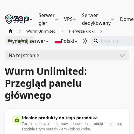
Serwer
Serwer
Ogólne
VPS
Dome
gier
dedykowany
Wurm Unlimited
Pierwsze kroki
Wynajmij serwer
Polski
Panel główny
Na tej stronie
Wurm Unlimited:
Przegląd panelu
głównego
Idealne produkty do tego poradnika
Zacznij od razu — zamów odpowiedni produkt i postępuj
zgodnie z tym poradnikiem krok po kroku.