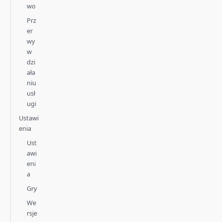
wo
Prz
er
wy
w
dzi
ała
niu
usł
ugi
Ustawi
enia
Ust
awi
eni
a
Gry
We
rsje