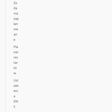
Za
da
nia
zap
lan
ow
an
e
Pla
ner
res
tar
tó
w
Ust
awi
eni
a
DN
S