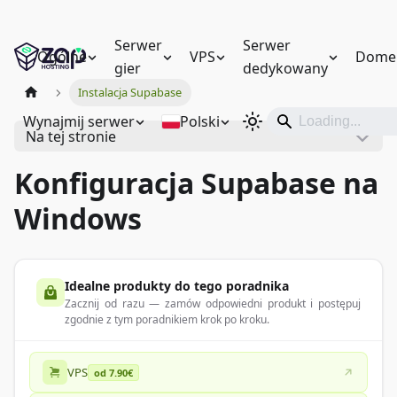
Serwer
Serwer
Ogólne
VPS
Dome
gier
dedykowany
Instalacja Supabase
Wynajmij serwer
Polski
Na tej stronie
Konfiguracja Supabase na
Windows
Idealne produkty do tego poradnika
Zacznij od razu — zamów odpowiedni produkt i postępuj
zgodnie z tym poradnikiem krok po kroku.
VPS
od 7.90€