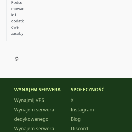
Podsu
mowan
ie i
dodatk
owe
zasoby
WYNAJEM SERWERA
SPOŁECZNOŚĆ
Wynajmij VPS
X
Wynajem serwera
Instagram
dedykowanego
Blog
Wynajem serwera
Discord