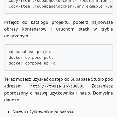
Copy-Item .\supabase\docker\* -Destination .\s
Copy-Item .\supabase\docker\.env.example -Dest
Przejdź do katalogu projektu, pobierz najnowsze
obrazy kontenerów i uruchom stack w trybie
odłączonym.
cd supabase-project
docker compose pull
docker compose up -d
Teraz możesz uzyskać dostęp do Supabase Studio pod
adresem
. Zostaniesz
http://<twoje-ip>:8000
poproszony o nazwę użytkownika i hasło. Domyślne
dane to:
Nazwa użytkownika:
supabase