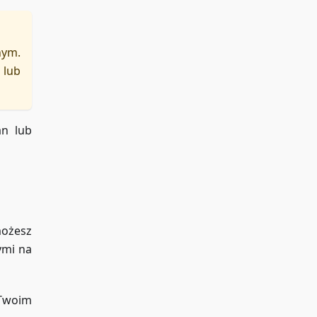
nym.
 lub
an lub
ożesz
ymi na
 Twoim