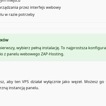
nym miejscu
arządzania przez interfejs webowy
u w razie potrzeby
NIKÓW
z pierwszy, wybierz pełną instalację. To najprostsza konfigura
io z panelu webowego ZAP-Hosting.
cesz, aby ten VPS działał wyłącznie jako węzeł. Możesz go
zną instancją panelu.