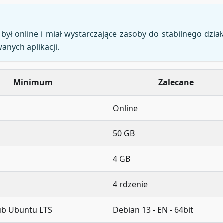
był online i miał wystarczające zasoby do stabilnego dział
anych aplikacji.
Minimum
Zalecane
Online
50 GB
4 GB
e
4 rdzenie
ub Ubuntu LTS
Debian 13 - EN - 64bit