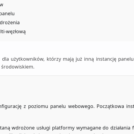
ów
 panelu
wdrożenia
lti-węzłową
a dla użytkowników, którzy mają już inną instancję panelu
m środowiskiem.
onfigurację z poziomu panelu webowego. Początkowa inst
taną wdrożone usługi platformy wymagane do działania f