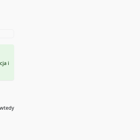
cja i
 wtedy