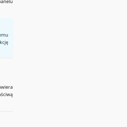
panelu
temu
kcję
awiera
aściwą