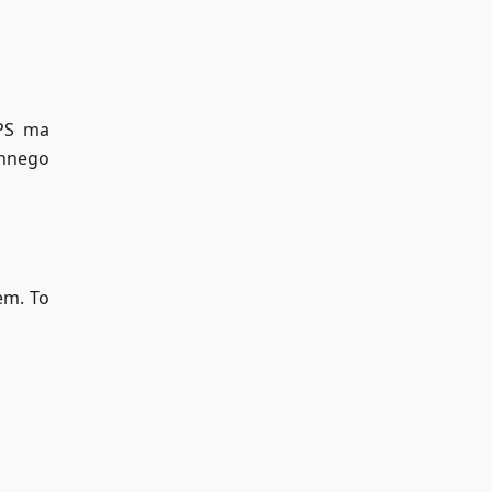
VPS ma
innego
em. To