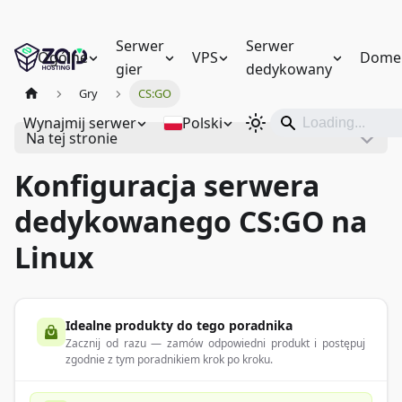
Serwer
Serwer
Ogólne
VPS
Dome
gier
dedykowany
Gry
CS:GO
Wynajmij serwer
Polski
Na tej stronie
Konfiguracja serwera
dedykowanego CS:GO na
Linux
Idealne produkty do tego poradnika
Zacznij od razu — zamów odpowiedni produkt i postępuj
zgodnie z tym poradnikiem krok po kroku.