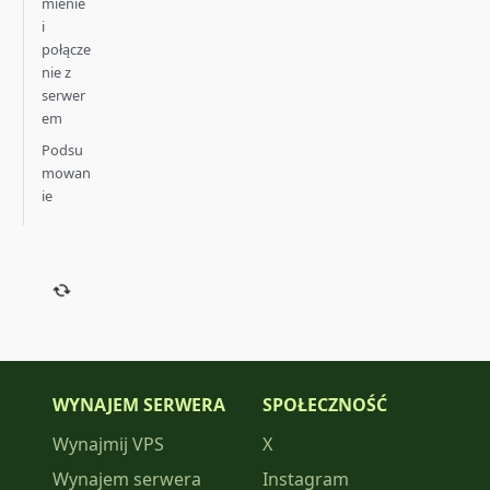
mienie
i
połącze
nie z
serwer
em
Podsu
mowan
ie
WYNAJEM SERWERA
SPOŁECZNOŚĆ
Wynajmij VPS
X
Wynajem serwera
Instagram