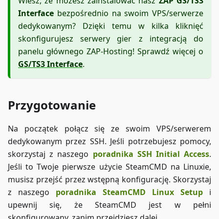
Wiesz, że możesz zainstalować nasz
ZAP GS/TS3
Interface
bezpośrednio na swoim VPS/serwerze
dedykowanym? Dzięki temu w kilka kliknięć
skonfigurujesz serwery gier z integracją do
panelu głównego ZAP-Hosting! Sprawdź więcej o
GS/TS3 Interface
.
Przygotowanie
Na początek połącz się ze swoim VPS/serwerem
dedykowanym przez SSH. Jeśli potrzebujesz pomocy,
skorzystaj z naszego
poradnika SSH Initial Access
.
Jeśli to Twoje pierwsze użycie SteamCMD na Linuxie,
musisz przejść przez wstępną konfigurację. Skorzystaj
z naszego
poradnika SteamCMD Linux Setup
i
upewnij się, że SteamCMD jest w pełni
skonfigurowany, zanim przejdziesz dalej.