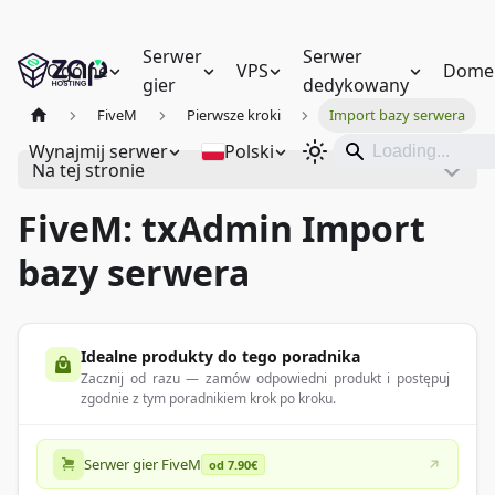
Serwer
Serwer
Ogólne
VPS
Dome
gier
dedykowany
FiveM
Pierwsze kroki
Import bazy serwera
Wynajmij serwer
Polski
Na tej stronie
FiveM: txAdmin Import
bazy serwera
Idealne produkty do tego poradnika
Zacznij od razu — zamów odpowiedni produkt i postępuj
zgodnie z tym poradnikiem krok po kroku.
Serwer gier FiveM
od 7.90€