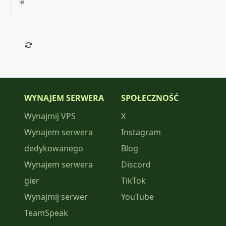
ie
WYNAJEM SERWERA
SPOŁECZNOŚĆ
Wynajmij VPS
X
Wynajem serwera
Instagram
dedykowanego
Blog
Wynajem serwera
Discord
gier
TikTok
Wynajmij serwer
YouTube
TeamSpeak