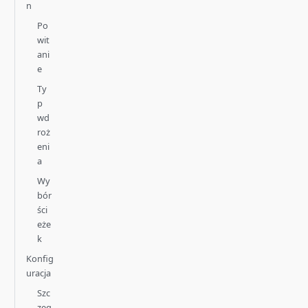
n
Po
wit
ani
e
Ty
p
wd
roż
eni
a
Wy
bór
ści
eże
k
Konfig
uracja
Szc
zeg