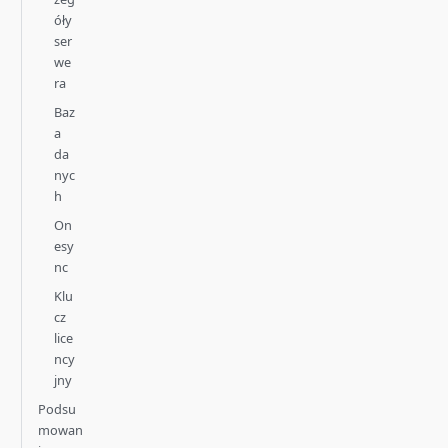
óły
ser
we
ra
Baz
a
da
nyc
h
On
esy
nc
Klu
cz
lice
ncy
jny
Podsu
mowan