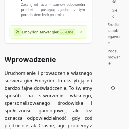
ść
Zacznij od razu — zamów odpowiedni
produkt i postępuj zgodnie z tym
Sie
poradnikiem krok po kroku.
ć
Środki
zapobi
Empyrion serwer gier
od 6.90€
egawcz
e
Podsu
mowan
Wprowadzenie
ie
Uruchomienie i prowadzenie własnego
serwera gier Empyrion to ekscytujące i
bardzo fajne doświadczenie. To świetny
sposób na stworzenie własnego,
spersonalizowanego środowiska i
społeczności gamingowej, ale też
oznacza odpowiedzialność, gdy coś
pójdzie nie tak. Crashe, lagi i problemy z