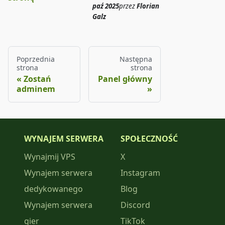
paź 2025
przez
Florian
Galz
Poprzednia
Następna
strona
strona
Zostań
Panel główny
adminem
WYNAJEM SERWERA
SPOŁECZNOŚĆ
Wynajmij VPS
X
Wynajem serwera
Instagram
dedykowanego
Blog
Wynajem serwera
Discord
gier
TikTok