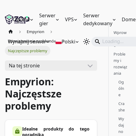
Serwer
Serwer
Ogólne
VPS
Dome
gier
dedykowany
Empyrion
Wprow
adzeni
Wynajmij serwer
Polski
Rozwiązywanie problemów
e
Najczęstsze problemy
Proble
my i
Na tej stronie
rozwiąz
ania
Empyrion:
Og
óln
Najczęstsze
e
problemy
Cra
she
Wy
daj
Idealne produkty do tego
no
poradnika