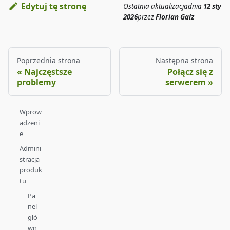
Edytuj tę stronę
Ostatnia aktualizacja
dnia
12 sty
2026
przez
Florian Galz
Poprzednia strona
Następna strona
Najczęstsze
Połącz się z
problemy
serwerem
Wprow
adzeni
e
Admini
stracja
produk
tu
Pa
nel
głó
wn