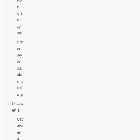
Ko
ns
ola
na
ży
wo
Prz
er
wy
w
dzi
ała
niu
usł
ugi
Ustawi
enia
Ust
awi
eni
a