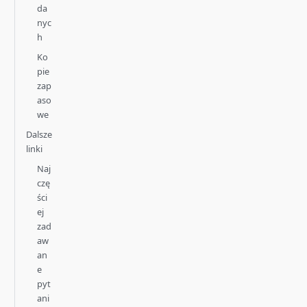
da
nyc
h
Ko
pie
zap
aso
we
Dalsze
linki
Naj
czę
ści
ej
zad
aw
an
e
pyt
ani