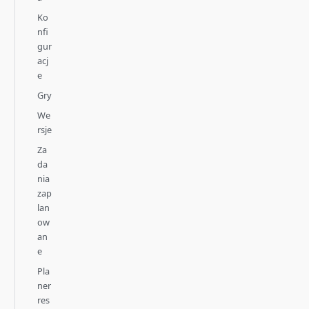
Ko
nfi
gur
acj
e
Gry
We
rsje
Za
da
nia
zap
lan
ow
an
e
Pla
ner
res