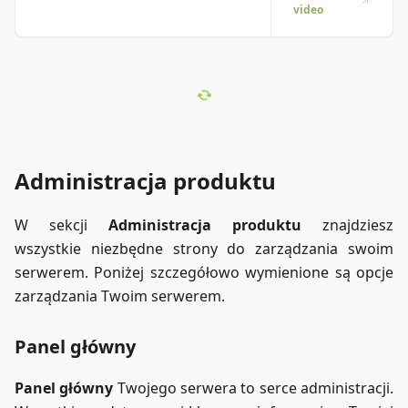
video
lepiej
zrozumieć?
Mamy to!
Zanurz się w
naszym
wideo, które
wszystko Ci
wyjaśni.
Niezależnie
Administracja produktu
czy się
spieszysz, czy
po prostu
W sekcji
Administracja produktu
znajdziesz
wolisz chłonąć
wszystkie niezbędne strony do zarządzania swoim
informacje w
najbardziej
serwerem. Poniżej szczegółowo wymienione są opcje
angażujący
zarządzania Twoim serwerem.
sposób!
Panel główny
Panel główny
Twojego serwera to serce administracji.