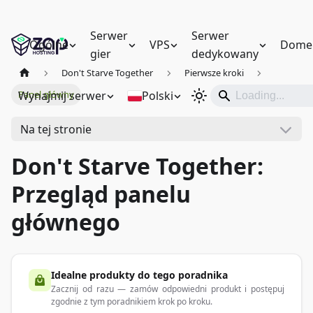
Serwer
Serwer
Ogólne
VPS
Dome
gier
dedykowany
Don't Starve Together
Pierwsze kroki
Wynajmij serwer
Polski
Panel główny
Na tej stronie
Don't Starve Together:
Przegląd panelu
głównego
Idealne produkty do tego poradnika
Zacznij od razu — zamów odpowiedni produkt i postępuj
zgodnie z tym poradnikiem krok po kroku.