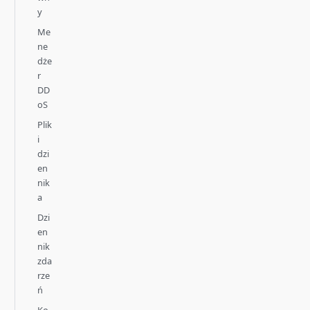
y
Me
ne
dże
r
DD
oS
Plik
i
dzi
en
nik
a
Dzi
en
nik
zda
rze
ń