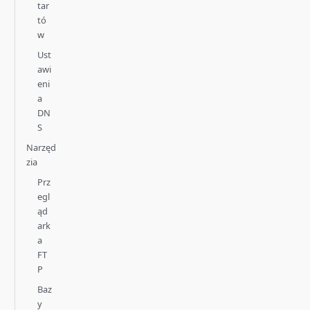
tar
tó
w
Ust
awi
eni
a
DN
S
Narzęd
zia
Prz
egl
ąd
ark
a
FT
P
Baz
y