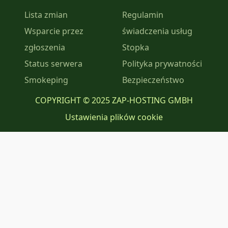
Lista zmian
Regulamin
Wsparcie przez
świadczenia usług
zgłoszenia
Stopka
Status serwera
Polityka prywatności
Smokeping
Bezpieczeństwo
COPYRIGHT © 2025 ZAP-HOSTING GMBH
Ustawienia plików cookie