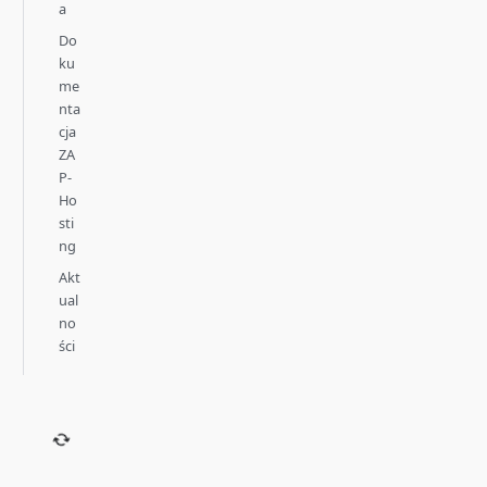
a
Do
ku
me
nta
cja
ZA
P-
Ho
sti
ng
Akt
ual
no
ści