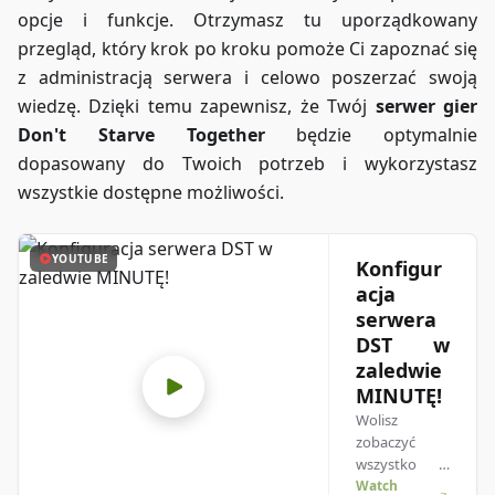
opcje i funkcje. Otrzymasz tu uporządkowany
przegląd, który krok po kroku pomoże Ci zapoznać się
z administracją serwera i celowo poszerzać swoją
wiedzę. Dzięki temu zapewnisz, że Twój
serwer gier
Don't Starve Together
będzie optymalnie
dopasowany do Twoich potrzeb i wykorzystasz
wszystkie dostępne możliwości.
YOUTUBE
Konfigur
acja
serwera
DST w
zaledwie
MINUTĘ!
Wolisz
zobaczyć
wszystko w
akcji, żeby
Watch