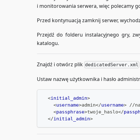
i monitorowania serwera, więc polecamy g
Przed kontynuacją zamknij serwer, wychodzą
Przejdź do folderu instalacyjnego gry, zw
katalogu.
Znajdź i otwórz plik
dedicatedServer.xml
Ustaw nazwę użytkownika i hasło administr
<
initial_admin
>
<
username
>
admin
</
username
>
 //n
<
passphrase
>
twoje_haslo
</
passp
</
initial_admin
>