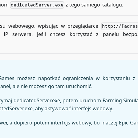
uchom
z tego samego katalogu.
dedicatedServer.exe
ejsu webowego, wpisując w przeglądarce
http://[adre
IP serwera. Jeśli chcesz korzystać z panelu bezpo
 Games możesz napotkać ograniczenia w korzystaniu z
anel, ale nie możesz go tam uruchomić.
trzymaj dedicatedServer.exe, potem uruchom Farming Simula
atedServer.exe, aby aktywować interfejs webowy.
wer, a dopiero potem interfejs webowy, bo inaczej Epic Ga