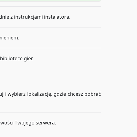
nie z instrukcjami instalatora.
omieniem.
ibliotece gier.
uj
i wybierz lokalizację, gdzie chcesz pobrać
towości Twojego serwera.