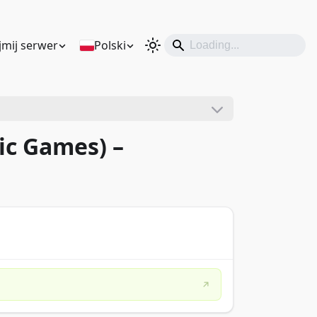
mij serwer
Polski
ic Games) –