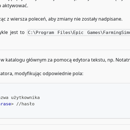
o aktywować.
c z wiersza poleceń, aby zmiany nie zostały nadpisane.
ykle jest to
C:\Program Files\Epic Games\FarmingSim
w katalogu głównym za pomocą edytora tekstu, np. Notatn
atora, modyfikując odpowiednie pola:
azwa użytkownika
hrase
>
 //hasło