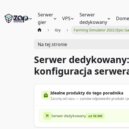
Serwer
Serwer
Ogólne
VPS
Dome
gier
dedykowany
Gry
Farming Simulator 2022 (Epic G
Na tej stronie
Serwer dedykowany: 
konfiguracja serwe
Idealne produkty do tego poradnika
Zacznij od razu — zamów odpowiedni produkt i po
Serwer dedykowany
od 58.90€