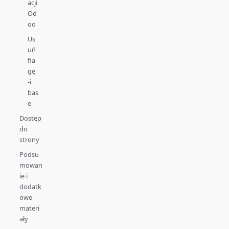
acji
Od
oo
Us
uń
fla
gę
-i
bas
e
Dostęp
do
strony
Podsu
mowan
ie i
dodatk
owe
materi
ały