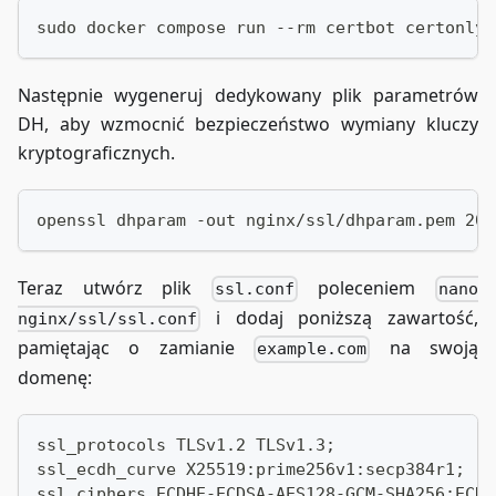
sudo docker compose run --rm certbot certonly 
Następnie wygeneruj dedykowany plik parametrów
DH, aby wzmocnić bezpieczeństwo wymiany kluczy
kryptograficznych.
openssl dhparam -out nginx/ssl/dhparam.pem 204
Teraz utwórz plik
poleceniem
ssl.conf
nano
i dodaj poniższą zawartość,
nginx/ssl/ssl.conf
pamiętając o zamianie
na swoją
example.com
domenę:
ssl_protocols TLSv1.2 TLSv1.3;
ssl_ecdh_curve X25519:prime256v1:secp384r1;
ssl_ciphers ECDHE-ECDSA-AES128-GCM-SHA256:ECDH