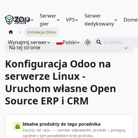
Serwer
Serwer
Ogólne
VPS
Dome
gier
dedykowany
Instalacja Odoo
Wynajmij serwer
Polski
Na tej stronie
Konfiguracja Odoo na
serwerze Linux -
Uruchom własne Open
Source ERP i CRM
Idealne produkty do tego poradnika
Zacznij od razu — zamów odpowiedni produkt i postępuj
zgodnie z tym poradnikiem krok po kroku.