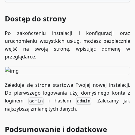
    server_name example.com;
Dostęp do strony
    # Pozwala certbotowi na dostęp do wyzwania
    location /.well-known/acme-challenge/ {
        root /var/www/certbot;
Po zakończeniu instalacji i konfiguracji oraz
    }
uruchomieniu wszystkich usług, możesz bezpiecznie
wejść na swoją stronę, wpisując domenę w
    location / {
przeglądarce.
        return 301 https://$host$request_uri;
    }
}
Załaduje się strona startowa Twojej nowej instalacji.
Do pierwszego logowania użyj domyślnego konta z
loginem
i hasłem
. Zalecamy jak
admin
admin
najszybszą zmianę tych danych.
Podsumowanie i dodatkowe