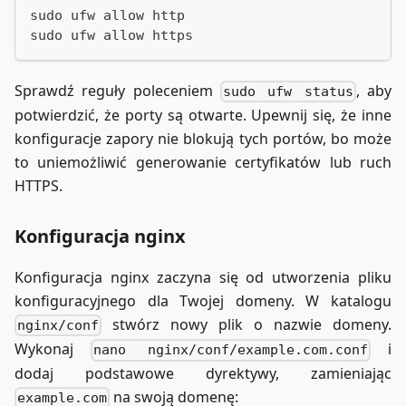
      - ./nginx/certbot/conf:/etc/letsencrypt
sudo ufw allow http
    depends_on:
sudo ufw allow https
      - odoo
Sprawdź reguły poleceniem
, aby
sudo ufw status
  certbot:
    image: certbot/certbot
potwierdzić, że porty są otwarte. Upewnij się, że inne
    volumes:
konfiguracje zapory nie blokują tych portów, bo może
      - ./nginx/certbot/www:/var/www/certbot
to uniemożliwić generowanie certyfikatów lub ruch
      - ./nginx/certbot/conf:/etc/letsencrypt
HTTPS.
volumes:
  odoo-db-data:
Konfiguracja nginx
  odoo-web-data:
Konfiguracja nginx zaczyna się od utworzenia pliku
konfiguracyjnego dla Twojej domeny. W katalogu
stwórz nowy plik o nazwie domeny.
nginx/conf
Wykonaj
i
nano nginx/conf/example.com.conf
dodaj podstawowe dyrektywy, zamieniając
na swoją domenę:
example.com