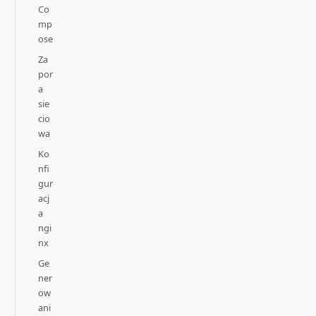
Co
mp
ose
Za
por
a
sie
cio
wa
Ko
nfi
gur
acj
a
ngi
nx
Ge
ner
ow
ani