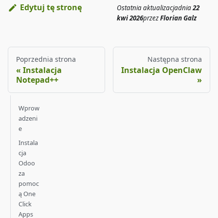
Edytuj tę stronę
Ostatnia aktualizacja
dnia
22
kwi 2026
przez
Florian Galz
Poprzednia strona
Następna strona
Instalacja
Instalacja OpenClaw
Notepad++
Wprow
adzeni
e
Instala
cja
Odoo
za
pomoc
ą One
Click
Apps