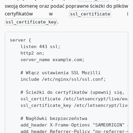
swoją domenę oraz podać poprawne ścieżki do plików
certyfikatów w
i
ssl_certificate
.
ssl_certificate_key
server {
    listen 443 ssl;
    http2 on;
    server_name example.com;
    # Włącz ustawienia SSL Mozilli
    include /etc/nginx/ssl/ssl.conf;
    # Ścieżki do certyfikatów (upewnij się, że
    ssl_certificate /etc/letsencrypt/live/exam
    ssl_certificate_key /etc/letsencrypt/live/
    # Nagłówki bezpieczeństwa
    add_header X-Frame-Options "SAMEORIGIN" al
    add_header Referrer-Policy "no-referrer-wh