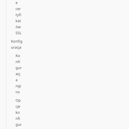
e
cer
tyfi
kat
ów
SSL
Konfig
uracja
Ko
nfi
gur
acj
a
ngi
nx
Op
cje
ko
nfi
gur