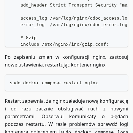
    add_header Strict-Transport-Security "max-
    access_log /var/log/nginx/odoo_access.log;
    error_log  /var/log/nginx/odoo_error.log;
    # Gzip
    include /etc/nginx/inc/gzip.conf;
Po zapisaniu zmian w konfiguracji nginx, zastosuj
    # Proxy dla Odoo
    location / {
nowe ustawienia, restartując kontener nginx:
        proxy_pass http://odoo:8069;
        proxy_http_version 1.1;
sudo docker compose restart nginx
        proxy_set_header Upgrade $http_upgrade
        proxy_set_header Connection "upgrade";
        proxy_set_header Host $host;
Restart zapewnia, że nginx załaduje nową konfigurację
        proxy_cache_bypass $http_upgrade;
i od razu zacznie obsługiwać ruch z nowymi
        proxy_set_header X-Real-IP $remote_add
parametrami. Obserwuj komunikaty o błędach
        proxy_set_header X-Forwarded-For $prox
        proxy_set_header X-NginX-Proxy true;
podczas restartu. W razie problemów sprawdź logi
        proxy_set_header X-Forwarded-Proto htt
kontenera poleceniem
sudo docker compose logs