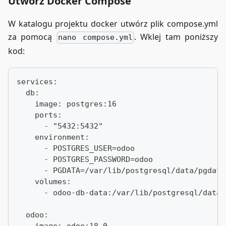
Utwórz Docker Compose
W katalogu projektu docker utwórz plik compose.yml
za pomocą
. Wklej tam poniższy
nano compose.yml
kod:
services:
  db:
    image: postgres:16
    ports:
      - "5432:5432"
    environment:
      - POSTGRES_USER=odoo
      - POSTGRES_PASSWORD=odoo
      - PGDATA=/var/lib/postgresql/data/pgdata
    volumes:
      - odoo-db-data:/var/lib/postgresql/data
  odoo:
    image: odoo:18.0