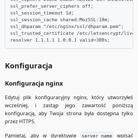
ssl_prefer_server_ciphers off;
ssl_session_timeout 1d;
ssl_session_cache shared:MozSSL:10m;
ssl_dhparam "/etc/nginx/ssl/dhparam.pem";
ssl_trusted_certificate /etc/letsencrypt/live/
resolver 1.1.1.1 1.0.0.1 valid=300s;
Konfiguracja
Konfiguracja nginx
Edytuj plik konfiguracyjny nginx, który utworzyłeś
wcześniej, i zastąp jego zawartość poniższą
konfiguracją, aby Twoja strona była dostępna tylko
przez HTTPS.
Pamiętaj, aby w dyrektywie
wpisać
server_name