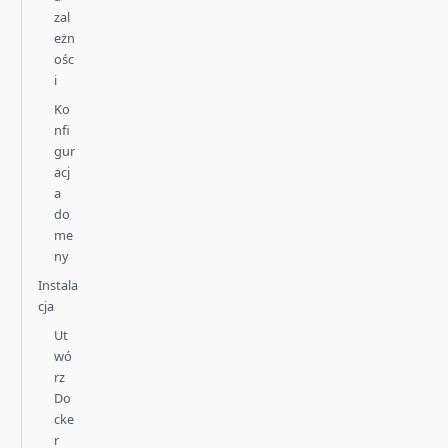
zal
eżn
ośc
i
Ko
nfi
gur
acj
a
do
me
ny
Instala
cja
Ut
wó
rz
Do
cke
r