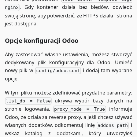
        proxy_set_header X-Forwarded-Host $hos
. Gdy kontener działa bez błędów, odwiedź
nginx
        proxy_redirect off;
swoją stronę, aby potwierdzić, że HTTPS działa i strona
        proxy_request_buffering off;
jest dostępna.
        # Zalecane timeouty dla standardowych 
        proxy_connect_timeout 30s;
        proxy_send_timeout    60s;
Opcje konfiguracji Odoo
        proxy_read_timeout    60s;
        send_timeout          60s;
Aby zastosować własne ustawienia, możesz stworzyć
    }
dedykowany plik konfiguracyjny dla Odoo. Umieść
nowy plik w
i dodaj tam wybrane
    # Cache statycznych plików
config/odoo.conf
    location ~* /web/static/ {
opcje.
        proxy_cache_valid 200 60m;
        proxy_buffering on;
W tym pliku możesz zdefiniować przydatne parametry:
        expires 864000;
ukrywa wybór bazy danych na
list_db = False
        proxy_pass http://odoo:8069;
stronie logowania,
informuje
proxy_mode = True
    }
Odoo, że działa za reverse proxy, a jeśli chcesz używać
    # Wydłużone timeouty dla long polling
własnych dodatków, odkomentuj linię
i
addons_path
    location /longpolling {
wskaż katalog z dodatkami, który utworzyłeś