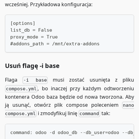
        proxy_pass http://odoo:8069;
wcześniej. Przykładowa konfiguracja:
        proxy_connect_timeout 60s;
        proxy_send_timeout    300s;
        proxy_read_timeout    300s;
[options]
        send_timeout          300s;
list_db = False
    }
proxy_mode = True
#addons_path = /mnt/extra-addons
    location /websocket {
        proxy_pass http://odoo:8069;
        proxy_http_version 1.1;
Usuń flagę -i base
        proxy_set_header Upgrade $http_upgrade
        proxy_set_header Connection "upgrade";
Flaga
musi zostać usunięta z pliku
-i base
        proxy_set_header Host $host;
, bo inaczej przy każdym odtworzeniu
compose.yml
        proxy_set_header X-Real-IP $remote_add
        proxy_set_header X-Forwarded-For $prox
kontenera Odoo baza będzie od nowa tworzona. Aby
        proxy_set_header X-Forwarded-Proto $sc
ją usunąć, otwórz plik compose poleceniem
nano
    }
i zmodyfikuj linię
tak:
compose.yml
command
}
server {
command: odoo -d odoo_db --db_user=odoo --db_p
    listen 80;