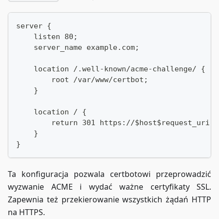
server {
    listen 80;
    server_name example.com;
    location /.well-known/acme-challenge/ {
        root /var/www/certbot;
    }
    location / {
        return 301 https://$host$request_uri;
    }
}
Ta konfiguracja pozwala certbotowi przeprowadzić
wyzwanie ACME i wydać ważne certyfikaty SSL.
Zapewnia też przekierowanie wszystkich żądań HTTP
na HTTPS.