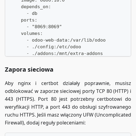
    depends_on:
      - db
    ports:
      - "8069:8069"
    volumes:
      - odoo-web-data:/var/lib/odoo
      - ./config:/etc/odoo
      - ./addons:/mnt/extra-addons
    command: odoo -d odoo_db -i base --db_user
Zapora sieciowa
  nginx:
    image: nginx:latest
Aby nginx i certbot działały poprawnie, musisz
    ports:
odblokować w zaporze sieciowej porty TCP 80 (HTTP) i
      - "80:80"
443 (HTTPS). Port 80 jest potrzebny certbotowi do
      - "443:443"
weryfikacji HTTP, a port 443 do obsługi szyfrowanego
    volumes:
      - ./nginx/conf:/etc/nginx/conf.d
ruchu HTTPS. Jeśli masz włączony UFW (Uncomplicated
      - ./nginx/inc:/etc/nginx/inc
Firewall), dodaj reguły poleceniami:
      - ./nginx/ssl:/etc/nginx/ssl
      - ./nginx/certbot/www:/var/www/certbot