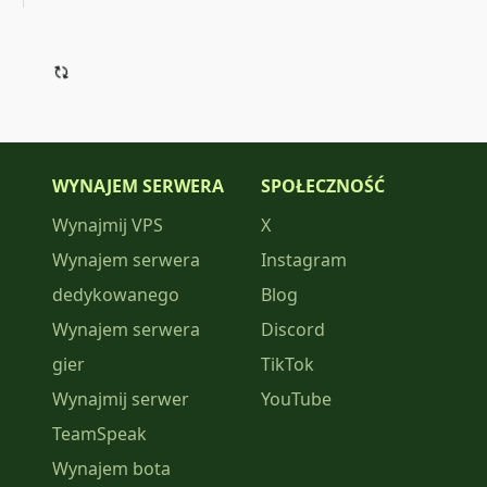
WYNAJEM SERWERA
SPOŁECZNOŚĆ
Wynajmij VPS
X
Wynajem serwera
Instagram
dedykowanego
Blog
Wynajem serwera
Discord
gier
TikTok
Wynajmij serwer
YouTube
TeamSpeak
Wynajem bota