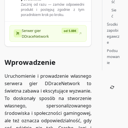
ść
Zacznij od razu — zamów odpowiedni
produkt i postępuj zgodnie z tym
Sie
poradnikiem krok po kroku.
ć
Środki
zapobi
Serwer gier
od 5.88€
egawcz
DDraceNetwork
e
Podsu
mowan
Wprowadzenie
ie
Uruchomienie i prowadzenie własnego
serwera gier DDraceNetwork to
świetna zabawa i ekscytujące wyzwanie.
To doskonały sposób na stworzenie
własnego, spersonalizowanego
środowiska i społeczności gamingowej,
ale też oznacza odpowiedzialność, gdy