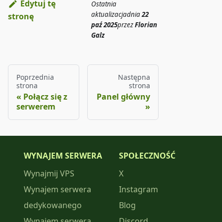
Edytuj tę
Ostatnia
aktualizacja
dnia
22
stronę
paź 2025
przez
Florian
Galz
Poprzednia
Następna
strona
strona
Połącz się z
Panel główny
serwerem
WYNAJEM SERWERA
SPOŁECZNOŚĆ
Wynajmij VPS
X
Wynajem serwera
Instagram
dedykowanego
Blog
Wynajem serwera
Discord