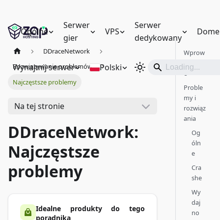
Serwer
Serwer
Ogólne
VPS
Dome
gier
dedykowany
DDraceNetwork
Wprow
adzeni
Wynajmij serwer
Polski
Rozwiązywanie problemów
e
Najczęstsze problemy
Proble
my i
Na tej stronie
rozwiąz
ania
DDraceNetwork:
Og
óln
Najczęstsze
e
problemy
Cra
she
Wy
daj
Idealne produkty do tego
no
poradnika