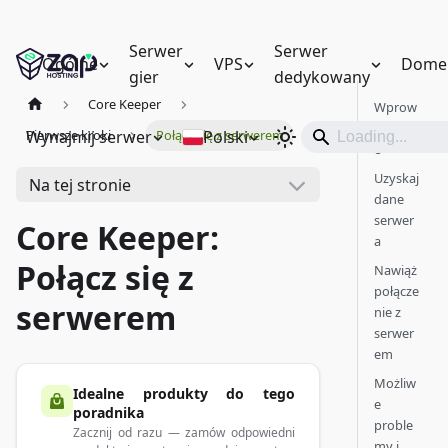
Serwer
Serwer
Ogólne
VPS
Dome
gier
dedykowany
Core Keeper
Wprow
adzeni
Wynajmij serwer
Polski
Pierwsze kroki
Połącz się z serwerem
e
Uzyskaj
Na tej stronie
dane
serwer
Core Keeper:
a
Połącz się z
Nawiąż
połącze
serwerem
nie z
serwer
em
Możliw
Idealne produkty do tego
e
poradnika
proble
Zacznij od razu — zamów odpowiedni
my i