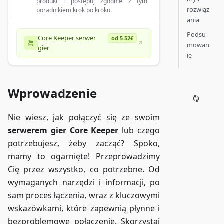
produkt i postępuj zgodnie z tym
rozwiąz
poradnikiem krok po kroku.
ania
Podsu
Core Keeper serwer
od 5.52€
mowan
gier
ie
Wprowadzenie
Nie wiesz, jak połączyć się ze swoim
serwerem gier Core Keeper
lub czego
potrzebujesz, żeby zacząć? Spoko,
mamy to ogarnięte! Przeprowadzimy
Cię przez wszystko, co potrzebne. Od
wymaganych narzędzi i informacji, po
sam proces łączenia, wraz z kluczowymi
wskazówkami, które zapewnią płynne i
bezproblemowe połączenie. Skorzystaj