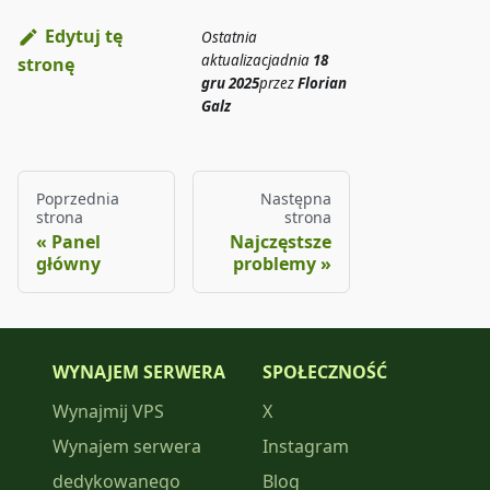
Edytuj tę
Ostatnia
aktualizacja
dnia
18
stronę
gru 2025
przez
Florian
Galz
Poprzednia
Następna
strona
strona
Panel
Najczęstsze
główny
problemy
WYNAJEM SERWERA
SPOŁECZNOŚĆ
Wynajmij VPS
X
Wynajem serwera
Instagram
dedykowanego
Blog