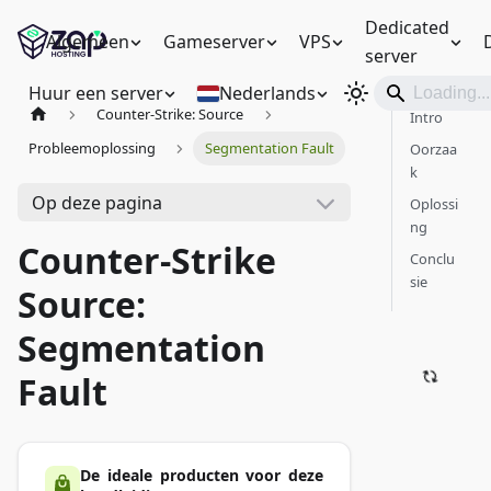
Dedicated
Algemeen
Gameserver
VPS
server
Huur een server
Nederlands
Counter-Strike: Source
Intro
Probleemoplossing
Segmentation Fault
Oorzaa
k
Op deze pagina
Oplossi
ng
Counter-Strike
Conclu
sie
Source:
Segmentation
Fault
De ideale producten voor deze