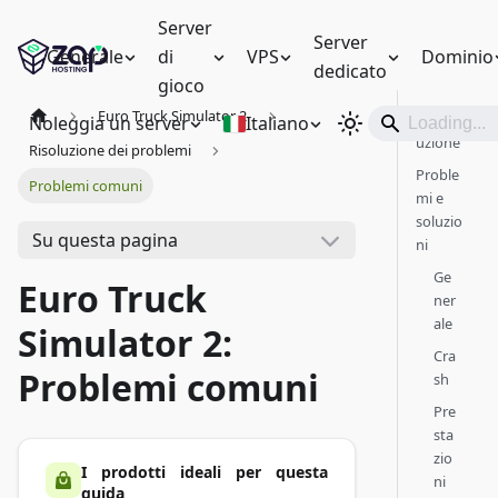
Server
Server
Generale
di
VPS
Dominio
dedicato
gioco
Euro Truck Simulator 2
Introd
Noleggia un server
Italiano
uzione
Risoluzione dei problemi
Proble
Problemi comuni
mi e
soluzio
Su questa pagina
ni
Ge
Euro Truck
ner
ale
Simulator 2:
Cra
Problemi comuni
sh
Pre
sta
zio
I prodotti ideali per questa
ni
guida